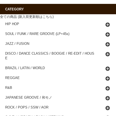
CATEGORY
全ての商品 (新入荷更新順はこちら)
HIP HOP
SOUL / FUNK / RARE GROOVE (LP+45s)
JAZZ / FUSION
DISCO / DANCE CLASSICS / BOOGIE / RE-EDIT / HOUS
E
BRAZIL / LATIN / WORLD
REGGAE
R&B
JAPANESE GROOVE / 和モノ
ROCK / POPS / SSW / AOR