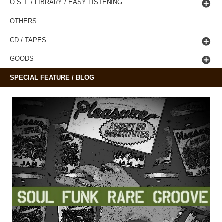
O.S.T. / LIBRARY / EASY LISTENING
OTHERS
CD / TAPES
GOODS
SPECIAL FEATURE / BLOG