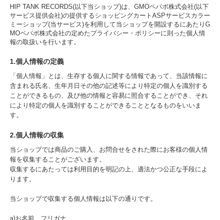
HIP TANK RECORDS(以下当ショップ)は、
GMOペパボ株式会社
(以下
サービス提供会社)の提供するショッピングカートASPサービス
カラー
ミーショップ
(当サービス)を利用して当ショップを開設するにあたりG
MOペパボ株式会社の定めた
プライバシー・ポリシー
に則った個人情
報の取扱いを行います。
1.個人情報の定義
「個人情報」とは、生存する個人に関する情報であって、当該情報に
含まれる氏名、生年月日その他の記述等により特定の個人を識別する
ことができるもの、及び他の情報と容易に照合することができ、それ
により特定の個人を識別することができることとなるものをいいま
す。
2.個人情報の収集
当ショップでは商品のご購入、お問合せをされた際にお客様の個人情
報を収集することがございます。
収集するにあたっては利用目的を明記の上、適法かつ公正な手段によ
ります。
当ショップで収集する個人情報は以下の通りです。
a)お名前、フリガナ