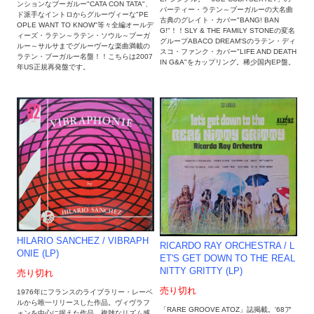
ンションなブーガルー"CATA CON TATA"、
パーティー・ラテン～ブーガルーの大名曲
ド派手なイントロからグルーヴィーな"PE
古典のグレイト・カバー"BANG! BAN
OPLE WANT TO KNOW"等々全編オールデ
G!"！！SLY & THE FAMILY STONEの変名
ィーズ・ラテン～ラテン・ソウル～ブーガ
グループABACO DREAM'Sのラテン・ディ
ルー～サルサまでグルーヴーな楽曲満載の
スコ・ファンク・カバー"LIFE AND DEATH
ラテン・ブーガルー名盤！！こちらは2007
IN G&A"をカップリング。稀少国内EP盤。
年US正規再発盤です。
HILARIO SANCHEZ / VIBRAPH
RICARDO RAY ORCHESTRA / L
ONIE (LP)
ET'S GET DOWN TO THE REAL
NITTY GRITTY (LP)
売り切れ
売り切れ
1976年にフランスのライブラリー・レーベ
ルから唯一リリースした作品。ヴィヴラフ
「RARE GROOVE ATOZ」誌掲載。'68ア
ォンを中心に据えた作品。複雑なリズム感