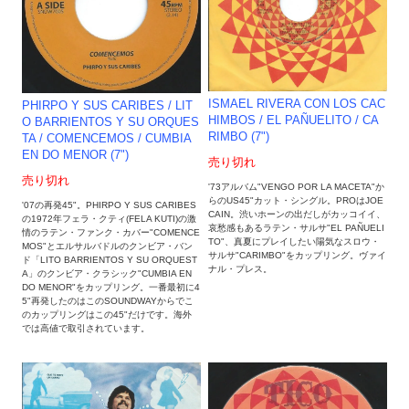
ISMAEL RIVERA CON LOS CAC
PHIRPO Y SUS CARIBES / LIT
HIMBOS / EL PAÑUELITO / CA
O BARRIENTOS Y SU ORQUES
RIMBO (7")
TA / COMENCEMOS / CUMBIA
EN DO MENOR (7")
売り切れ
売り切れ
'73アルバム"VENGO POR LA MACETA"か
らのUS45"カット・シングル。PROはJOE
'07の再発45"。PHIRPO Y SUS CARIBES
CAIN。渋いホーンの出だしがカッコイイ、
の1972年フェラ・クティ(FELA KUTI)の激
哀愁感もあるラテン・サルサ"EL PAÑUELI
情のラテン・ファンク・カバー"COMENCE
TO"、真夏にプレイしたい陽気なスロウ・
MOS"とエルサルバドルのクンビア・バン
サルサ"CARIMBO"をカップリング。ヴァイ
ド「LITO BARRIENTOS Y SU ORQUEST
ナル・プレス。
A」のクンビア・クラシック"CUMBIA EN
DO MENOR"をカップリング。一番最初に4
5"再発したのはこのSOUNDWAYからでこ
のカップリングはこの45"だけです。海外
では高値で取引されています。