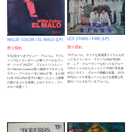
LES STARS / FIRE (LP)
WILLIE COLON / EL MALO (LP)
売り切れ
売り切れ
'75アルバム。サイケな質感漂うドラムも打
'67記念すべきデビュー・アルバム。アグレ
ってるファンキー・ラテン"LONGTEMP
ッシヴなトロンボーンが舞うクールなマン
S"、レア・グルーヴィーな打ってるグルー
ボ・ジャズ"JAZZY"、プエルトリコ人シン
ヴのイントロからカッコイイ"FIRE"等見逃
ガーHector Lavoeが歌う陽気でゴキゲンな
せないラテン・グルーヴ満載の名盤。1970
ラテン～ブーガルー"EL MALO"等、まだWI
年代のハイチ音楽シーンにおける貴重な音
LLIE COLONが若干17歳だったという衝撃
源の一つとされているアルバム。
の悪がきぶりを発揮したN.Y.ラテン・ブー
ガルー名盤！！