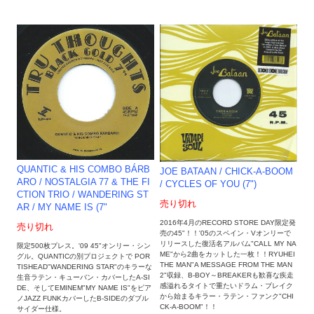
QUANTIC & HIS COMBO BÁRB
JOE BATAAN ‎/ CHICK-A-BOOM
ARO / NOSTALGIA 77 & THE FI
/ CYCLES OF YOU (7")
CTION TRIO / WANDERING ST
売り切れ
AR / MY NAME IS (7"
2016年4月のRECORD STORE DAY限定発
売り切れ
売の45"！！'05のスペイン・Vオンリーで
リリースした復活名アルバム"CALL MY NA
限定500枚プレス。'09 45"オンリー・シン
ME"から2曲をカットした一枚！！RYUHEI
グル。QUANTICの別プロジェクトで POR
THE MAN"A MESSAGE FROM THE MAN
TISHEAD"WANDERING STAR"のキラーな
2"収録、B-BOY～BREAKERも歓喜な疾走
生音ラテン・キューバン・カバーしたA-SI
感溢れるタイトで重たいドラム・ブレイク
DE、そしてEMINEM"MY NAME IS"をピア
から始まるキラー・ラテン・ファンク"CHI
ノJAZZ FUNKカバーしたB-SIDEのダブル
CK-A-BOOM"！！
サイダー仕様。