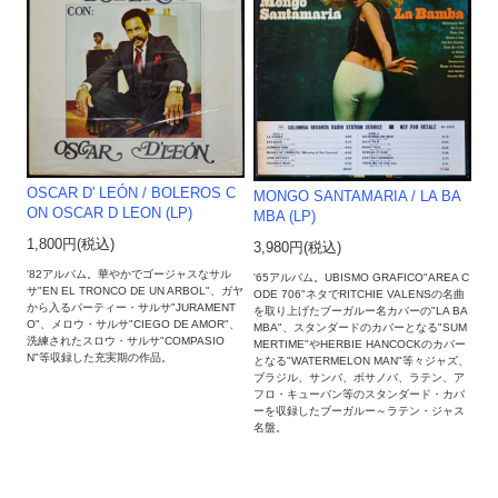
OSCAR D' LEÓN / BOLEROS C
MONGO SANTAMARIA / LA BA
ON OSCAR D LEON (LP)
MBA (LP)
1,800円(税込)
3,980円(税込)
'82アルバム。華やかでゴージャスなサル
'65アルバム。UBISMO GRAFICO"AREA C
サ"EN EL TRONCO DE UN ARBOL"、ガヤ
ODE 706"ネタでRITCHIE VALENSの名曲
から入るパーティー・サルサ"JURAMENT
を取り上げたブーガルー名カバーの"LA BA
O"、メロウ・サルサ"CIEGO DE AMOR"、
MBA"、スタンダードのカバーとなる"SUM
洗練されたスロウ・サルサ"COMPASIO
MERTIME"やHERBIE HANCOCKのカバー
N"等収録した充実期の作品。
となる"WATERMELON MAN"等々ジャズ、
ブラジル、サンバ、ボサノバ、ラテン、ア
フロ・キューバン等のスタンダード・カバ
ーを収録したブーガルー～ラテン・ジャス
名盤。