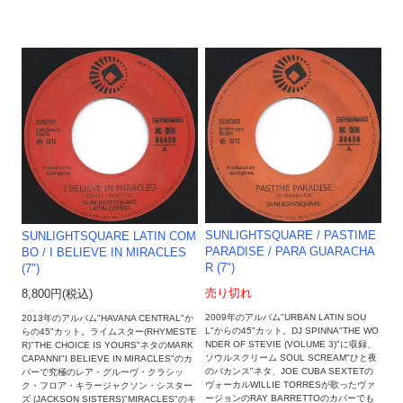
SUNLIGHTSQUARE / PASTIME
SUNLIGHTSQUARE LATIN COM
PARADISE / PARA GUARACHA
BO / I BELIEVE IN MIRACLES
R (7")
(7")
売り切れ
8,800円(税込)
2009年のアルバム"URBAN LATIN SOU
2013年のアルバム"HAVANA CENTRAL"か
L"からの45"カット。DJ SPINNA"THE WO
らの45"カット。ライムスター(RHYMESTE
NDER OF STEVIE (VOLUME 3)"に収録、
R)"THE CHOICE IS YOURS"ネタのMARK
ソウルスクリーム SOUL SCREAM"ひと夜
CAPANNI"I BELIEVE IN MIRACLES"のカ
のバカンス"ネタ、JOE CUBA SEXTETの
バーで究極のレア・グルーヴ・クラシッ
ヴォーカルWILLIE TORRESが歌ったヴァ
ク・フロア・キラージャクソン・シスター
ージョンのRAY BARRETTOのカバーでも
ズ (JACKSON SISTERS)"MIRACLES"のキ