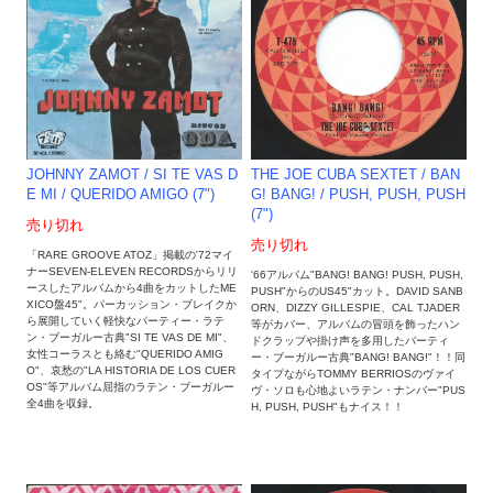
THE JOE CUBA SEXTET / BAN
JOHNNY ZAMOT / SI TE VAS D
G! BANG! / PUSH, PUSH, PUSH
E MI / QUERIDO AMIGO (7")
(7")
売り切れ
売り切れ
「RARE GROOVE ATOZ」掲載の'72マイ
ナーSEVEN-ELEVEN RECORDSからリリ
'66アルバム"BANG! BANG! PUSH, PUSH,
ースしたアルバムから4曲をカットしたME
PUSH"からのUS45"カット。DAVID SANB
XICO盤45"。パーカッション・ブレイクか
ORN、DIZZY GILLESPIE、CAL TJADER
ら展開していく軽快なパーティー・ラテ
等がカバー、アルバムの冒頭を飾ったハン
ン・ブーガルー古典"SI TE VAS DE MI"、
ドクラップや掛け声を多用したパーティ
女性コーラスとも絡む"QUERIDO AMIG
ー・ブーガルー古典"BANG! BANG!"！！同
O"、哀愁の"LA HISTORIA DE LOS CUER
タイプながらTOMMY BERRIOSのヴァイ
OS"等アルバム屈指のラテン・ブーガルー
ヴ・ソロも心地よいラテン・ナンバー"PUS
全4曲を収録。
H, PUSH, PUSH"もナイス！！