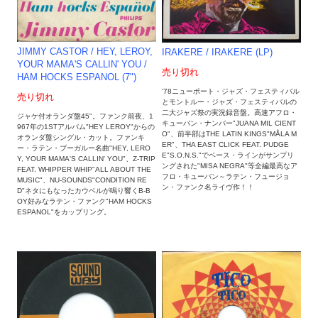
JIMMY CASTOR / HEY, LEROY,
IRAKERE / IRAKERE (LP)
YOUR MAMA'S CALLIN' YOU /
売り切れ
HAM HOCKS ESPANOL (7")
'78ニューポート・ジャズ・フェスティバル
売り切れ
とモントルー・ジャズ・フェスティバルの
二大ジャズ祭の実況録音盤。高速アフロ・
ジャケ付オランダ盤45"。ファンク前夜、1
キューバン・ナンバー"JUANA MIL CIENT
967年の1STアルバム"HEY LEROY"からの
O"、前半部はTHE LATIN KINGS"MÅLA M
オランダ盤シングル・カット。ファンキ
ER"、THA EAST CLICK FEAT. PUDGE
ー・ラテン・ブーガルー名曲"HEY, LERO
E"S.O.N.S."でベース・ラインがサンプリ
Y, YOUR MAMA'S CALLIN' YOU"、Z-TRIP
ングされた"MISA NEGRA"等全編最高なア
FEAT. WHIPPER WHIP"ALL ABOUT THE
フロ・キューバン～ラテン・フュージョ
MUSIC"、NU-SOUNDS"CONDITION RE
ン・ファンク名ライヴ作！！
D"ネタにもなったカウベルが鳴り響くB-B
OY好みなラテン・ファンク"HAM HOCKS
ESPANOL"をカップリング。