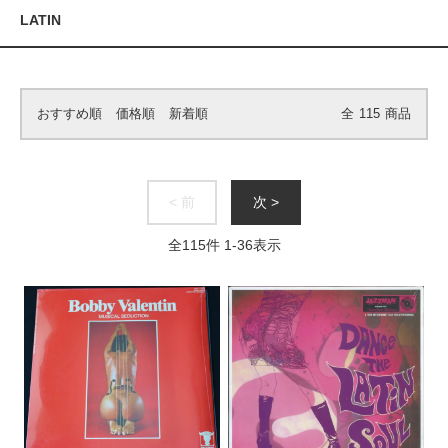
LATIN
おすすめ順
価格順
新着順
全
115
商品
< 前
次 >
全
115
件
1
-
36
表示