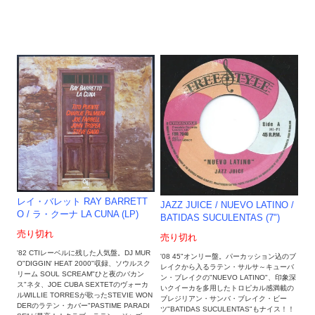
レイ・バレット RAY BARRETT
JAZZ JUICE / NUEVO LATINO /
O ‎/ ラ・クーナ LA CUNA (LP)
BATIDAS SUCULENTAS (7")
売り切れ
売り切れ
'82 CTIレーベルに残した人気盤。DJ MUR
'08 45"オンリー盤。パーカッション込のブ
O"DIGGIN' HEAT 2000"収録、ソウルスク
レイクから入るラテン・サルサ～キューバ
リーム SOUL SCREAM"ひと夜のバカン
ン・ブレイクの"NUEVO LATINO"、印象深
ス"ネタ、JOE CUBA SEXTETのヴォーカ
いクイーカを多用したトロピカル感満載の
ルWILLIE TORRESが歌ったSTEVIE WON
ブレジリアン・サンバ・ブレイク・ビー
DERのラテン・カバー"PASTIME PARADI
ツ"BATIDAS SUCULENTAS"もナイス！！