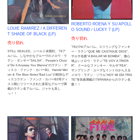
ROBERTO ROENA Y SU APOLL
LOUIE RAMIREZ / A DIFFEREN
O SOUND / LUCKY 7 (LP)
T SHADE OF BLACK (LP)
売り切れ
売り切れ
'76の7thアルバム。スリリングなファンキ
STILL SEALED。シールド未開封。'76ア
ー・ラテン"QUE ME CASTIGUE DIOS"、
ルバム。しなやかなグルーヴのメロウ・ラ
サルサ名曲"A BAILAR MI BOMBA"、激心
テン・ダンサー"SALSA"、People's Choic
地よいメロウ・ラテン"TE VOY A TRATA
e"Do It Anyway You Wanna"のラテン・デ
R"、クールなファンキー・サルサ"FEA"、
ィスコ・ファンク・カバーB1、Harold Mel
サンプリング・ユーズなイントロから入る
vin & The Blue Notes"Bad Luc"の軽快なデ
メロウ・ラテン・ソウル"HOY MI DÍA TRIS
ィスコラテン・ファンク・カバーB3等ディ
TE"等良曲満載の'76FANIAからのラテン名
スコ期にリリースされた多彩なグルーヴ満
盤！！
載のラテン名アルバム。ジャケも良し
っ！！