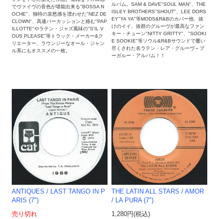
ルバム。SAM & DAVE"SOUL MAN"、THE
でヴァイヴの音色が堪能出来る"BOSSA N
ISLEY BROTHERS"SHOUT"、LEE DORS
OCHE"、独特の哀愁感を漂わせた"NEZ DE
EY"YA YA"等MODS&R&Bのカバー他、抜
CLOWN"、高速パーカッションと絡む"PAP
けのイイ、抜群のグルーヴが最高なファン
ILLOTTE"やラテン・ジャズ風味の"S'IL V
キー・チューン"NITTY GRITTY"、"SOOKI
OUS PLEASE"等トラック・メーカー&ク
E SOOKIE"等ソウル&R&Bサウンドで覆い
リエーター、ラウンジーなオール・ジャン
尽くされた名ラテン・レア・グルーヴ～ブ
ル系にもオススメの一枚。
ーガルー・アルバム！！
ANTIQUES / LAST TANGO IN P
THE LATIN ALL STARS / AMOR
ARIS (7")
/ LA PURA (7")
売り切れ
1,280円(税込)