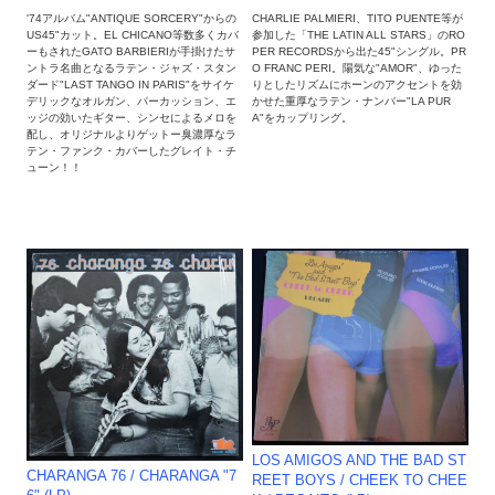
'74アルバム"ANTIQUE SORCERY"からの
CHARLIE PALMIERI、TITO PUENTE等が
US45"カット。EL CHICANO等数多くカバ
参加した「THE LATIN ALL STARS」のRO
ーもされたGATO BARBIERIが手掛けたサ
PER RECORDSから出た45"シングル。PR
ントラ名曲となるラテン・ジャズ・スタン
O FRANC PERI。陽気な"AMOR"、ゆった
ダード"LAST TANGO IN PARIS"をサイケ
りとしたリズムにホーンのアクセントを効
デリックなオルガン、パーカッション、エ
かせた重厚なラテン・ナンバー"LA PUR
ッジの効いたギター、シンセによるメロを
A"をカップリング。
配し、オリジナルよりゲットー臭濃厚なラ
テン・ファンク・カバーしたグレイト・チ
ューン！！
LOS AMIGOS AND THE BAD ST
CHARANGA 76 / CHARANGA "7
REET BOYS / CHEEK TO CHEE