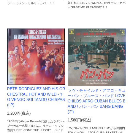
知られるSTEVIE WONDERのラテン・カバ
ラー・ラテン・サルサ・カバー！！
ー"PASTIME PARADISE"！！
PETE RODRIGUEZ AND HIS OR
ラヴ・チャイルド・アフロ・キュ
CHESTRA / HOT AND WILD - Y
ーバン・ブルース・バンド LOVE
O VENGO SOLTANDO CHISPAS
CHILDS AFRO CUBAN BLUES B
(LP)
AND / バン・バン BANG BANG
(7")
2,200円(税込)
1,580円(税込)
1968年にAlegre Recordsに残したラテン～
ブーガルー名盤アルバム。ラテン・ソウル
'75アルバム"OUT AMONG 'EM"からの国内
古典"HERE COME THE JUDGE"、ハイテ
EPシングル。「JOE CUBA SEXTET」の