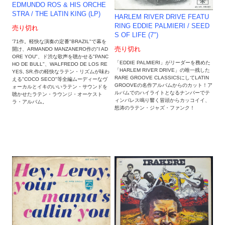
EDMUNDO ROS & HIS ORCHE
STRA / THE LATIN KING (LP)
HARLEM RIVER DRIVE FEATU
RING EDDIE PALMIERI / SEED
売り切れ
S OF LIFE (7")
'71作。軽快な演奏の定番"BRAZIL"で幕を
売り切れ
開け、ARMANDO MANZANERO作の"I AD
ORE YOU"、ド渋な歌声を聴かせる"PANC
「EDDIE PALMIERI」がリーダーを務めた
HO DE BULL"、WALFREDO DE LOS RE
「HARLEM RIVER DRIVE」の唯一残した
YES, SR.作の軽快なラテン・リズムが味わ
RARE GROOVE CLASSICSにしてLATIN
える"COCO SECO"等全編ムーディーなヴ
GROOVEの名作アルバムからのカット！ア
ォーカルとイキのいいラテン・サウンドを
ルバムでのハイライトとなるナンバーでテ
聴かせたラテン・ラウンジ・オーケスト
ィンバレス鳴り響く冒頭からカッコイイ、
ラ・アルバム。
怒涛のラテン・ジャズ・ファンク！