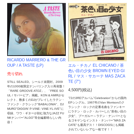
RICARDO MARRERO & THE GR
エル・チカノ EL CHICANO / 茶
OUP ‎/ A TASTE (LP)
色い目の少女 BROWN EYED GI
売り切れ
RL / マス・サカーテ MAS ZACA
TE (7")
STILL SEALED。シールド未開封。2009
年の1000枚限定ナンバリング入り再発盤！
4,500円(税込)
「RARE GROOVE ATOZ」、「FREE SO
UL / サバービア」掲載。KON & AMIRがセ
'72の3RDアルバム"Celebration"からの国内
レクト、数多くのDJがプレイしたラテン・
EPシングル。1967年のVan Morrisonのク
ファンク・クラシック"BABALONIA"、DJ
ラシック・ロックの定番名曲をファンキー
MURO"DIGGIN’ P-VINE: VINE-YL-IVE"に
にラテン・ロック・カバーした"茶色い目の
収録、ワウ・ギターが刻む強力なJAZZ FU
少女"、ブーガルー～ラテン・ナンバーとな
NKナンバー"ALGO"等全編素晴らしい内
るゴキゲンなインスト・ナンバー"MAS ZA
容！
CATE"も最高デス！！DISCOGSにも掲載
されていないレアな一枚です！！