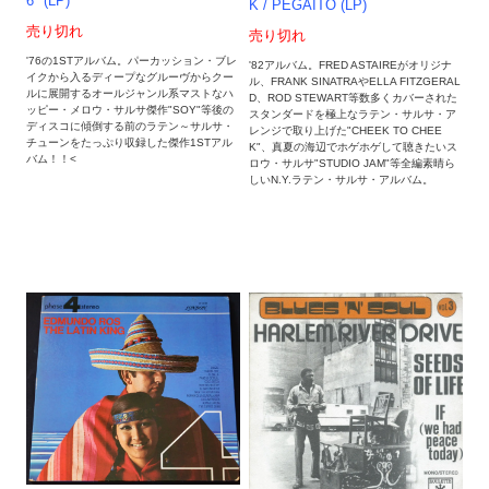
6" (LP)
K / PEGAITO (LP)
売り切れ
売り切れ
'76の1STアルバム。パーカッション・ブレ
'82アルバム。FRED ASTAIREがオリジナ
イクから入るディープなグルーヴからクー
ル、FRANK SINATRAやELLA FITZGERAL
ルに展開するオールジャンル系マストなハ
D、ROD STEWART等数多くカバーされた
ッピー・メロウ・サルサ傑作"SOY"等後の
スタンダードを極上なラテン・サルサ・ア
ディスコに傾倒する前のラテン～サルサ・
レンジで取り上げた"CHEEK TO CHEE
チューンをたっぷり収録した傑作1STアル
K"、真夏の海辺でホゲホゲして聴きたいス
バム！！<
ロウ・サルサ"STUDIO JAM"等全編素晴ら
しいN.Y.ラテン・サルサ・アルバム。