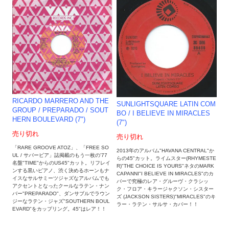
RICARDO MARRERO AND THE
SUNLIGHTSQUARE LATIN COM
GROUP / PREPARADO / SOUT
BO / I BELIEVE IN MIRACLES
HERN BOULEVARD (7")
(7")
売り切れ
売り切れ
「RARE GROOVE ATOZ」、「FREE SO
2013年のアルバム"HAVANA CENTRAL"か
UL / サバービア」誌掲載のもう一枚の'77
らの45"カット。ライムスター(RHYMESTE
名盤"TIME"からのUS45"カット。リフレイ
R)"THE CHOICE IS YOURS"ネタのMARK
ンする黒いピアノ、渋く決めるホーンもナ
CAPANNI"I BELIEVE IN MIRACLES"のカ
イスなサルサミーツジャズなアルバムでも
バーで究極のレア・グルーヴ・クラシッ
アクセントとなったクールなラテン・ナン
ク・フロア・キラージャクソン・シスター
バー"PREPARADO"、ダンサブルでラウン
ズ (JACKSON SISTERS)"MIRACLES"のキ
ジーなラテン・ジャズ"SOUTHERN BOUL
ラー・ラテン・サルサ・カバー！！
EVARD"をカップリング。45"はレア！！