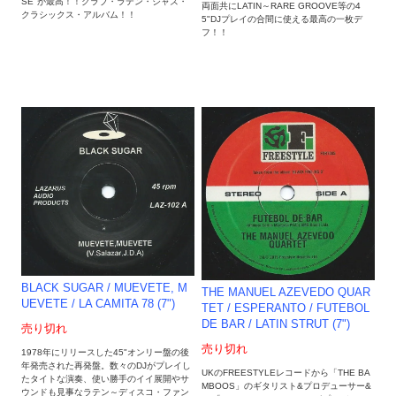
SE"が最高！！クラブ・ラテン・ジャズ・
両面共にLATIN～RARE GROOVE等の4
クラシックス・アルバム！！
5"DJプレイの合間に使える最高の一枚デ
フ！！
BLACK SUGAR / MUEVETE, M
THE MANUEL AZEVEDO QUAR
UEVETE / LA CAMITA 78 (7")
TET / ESPERANTO / FUTEBOL
DE BAR / LATIN STRUT (7")
売り切れ
売り切れ
1978年にリリースした45"オンリー盤の後
年発売された再発盤。数々のDJがプレイし
UKのFREESTYLEレコードから「THE BA
たタイトな演奏、使い勝手のイイ展開やサ
MBOOS」のギタリスト&プロデューサー&
ウンドも見事なラテン～ディスコ・ファン