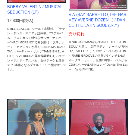
BOBBY VALENTIN / MUSICAL
SEDUCTION (LP)
V.A.(RAY BARRETTO,THE HAR
VEY AVERNE DOZEN...) / DAN
12,800円(税込)
CE THE LATIN SOUL (3×7")
STILL SEALED。シールド未開封。「ラテ
ン・ダンス・マニア」誌掲載。'78アルバ
売り切れ
ム。リズミカルで軽快なサルサ・ナンバ
'07UK JAZZMANから"DANCE THE LATIN
ー"NACI MORENO"で幕を開け、ブ厚いホ
SOUL"と題し、名門ラテン・レーベル"FAN
ーン・セクションが導く"LINDA MARGARI
IA"、"ALEGRE、"TICO"レーベルのLATIN
TA"、パーティー・サルサ"TAMBIEN EL A
～RARE GROOVEの名作の7インチ3枚組
PIO ES VERDURA"等全編素晴らしいラテ
ボックス・セット。全曲'08同レーベルから
ン～サルサ・アルバム。女体ジャケも最高
CDオンリーのLATINコンピ"Dance The Lat
デフ♪本作となるプエルト・リコ盤がオリジ
in... "からの45"化。
ナル。