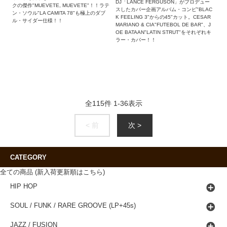
DJ「LANCE FERGUSON」がプロデュー
クの傑作"MUEVETE, MUEVETE"！！ラテ
スしたカバー企画アルバム・コンピ"BLAC
ン・ソウル"LA CAMITA 78"も極上のダブ
K FEELING 3"からの45"カット。CESAR
ル・サイダー仕様！！
MARIANO & CIA"FUTEBOL DE BAR"、J
OE BATAAN"LATIN STRUT"をそれぞれキ
ラー・カバー！！
全
115
件
1
-
36
表示
< 前
次 >
CATEGORY
全ての商品 (新入荷更新順はこちら)
HIP HOP
SOUL / FUNK / RARE GROOVE (LP+45s)
JAZZ / FUSION