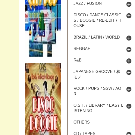
JAZZ / FUSION
DISCO / DANCE CLASSIC
S / BOOGIE / RE-EDIT / H
OUSE
BRAZIL / LATIN / WORLD
REGGAE
R&B
JAPANESE GROOVE / 和
モノ
ROCK / POPS / SSW / AO
R
O.S.T. / LIBRARY / EASY L
ISTENING
OTHERS
CD / TAPES