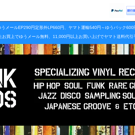
うメールEP290円定形外LP660円、ヤマト運輸540円～ゆうパック60
円以上お買上でゆうメール無料、11,000円以上お買い上げでヤマト送料代