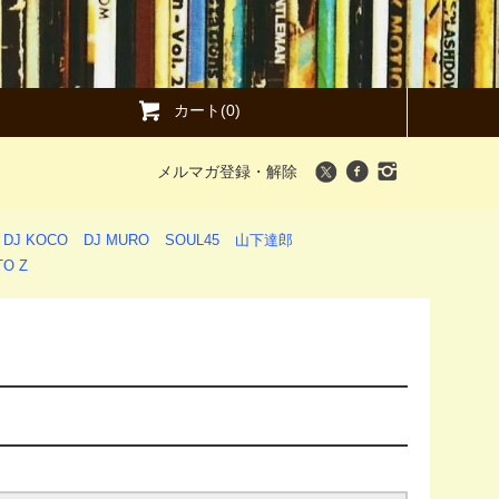
カート(0)
メルマガ登録・解除
DJ KOCO
DJ MURO
SOUL45
山下達郎
O Z