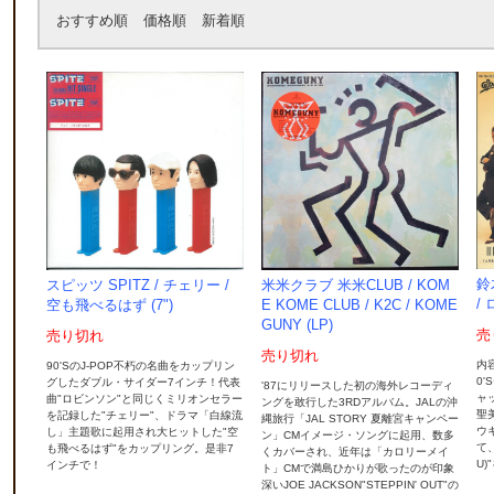
おすすめ順
価格順
新着順
鈴
スピッツ SPITZ / チェリー /
米米クラブ 米米CLUB / KOM
/
空も飛べるはず (7")
E KOME CLUB / K2C / KOME
GUNY (LP)
売
売り切れ
売り切れ
内
90'SのJ-POP不朽の名曲をカップリン
0
グしたダブル・サイダー7インチ！代表
'87にリリースした初の海外レコーディ
ャ
曲"ロビンソン"と同じくミリオンセラー
ングを敢行した3RDアルバム。JALの沖
聖
を記録した"チェリー"、ドラマ「白線流
縄旅行「JAL STORY 夏離宮キャンペー
ウ
し」主題歌に起用され大ヒットした"空
ン」CMイメージ・ソングに起用、数多
て、
も飛べるはず"をカップリング。是非7
くカバーされ、近年は「カロリーメイ
U
インチで！
ト」CMで満島ひかりが歌ったのが印象
深いJOE JACKSON"STEPPIN' OUT"の