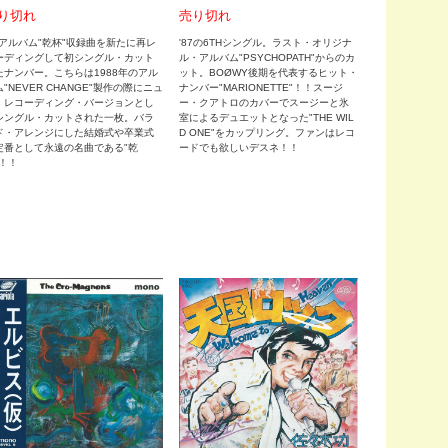
売り切れ
り切れ
'87の6THシングル。ラスト・オリジナ
80アルバム"乾杯"収録曲を新たに再レ
ル・アルバム"PSYCHOPATH"からのカ
ーディングして初シングル・カット
ット。BOØWY後期を代表するヒット・
たナンバー。こちらは1988年のアル
ナンバー"MARIONETTE"！！スージ
"NEVER CHANGE"製作の際にニュ
ー・クアトロのカバーでスージーと氷
・レコーディング・バージョンとし
室によるデュエットとなった"THE WIL
シングル・カットされた一枚。バラ
D ONE"をカップリング。ファンはレコ
ド・アレンジにした結婚式や卒業式
ードでも欲しいデスネ！！
定番として永遠の名曲である"乾
"！！