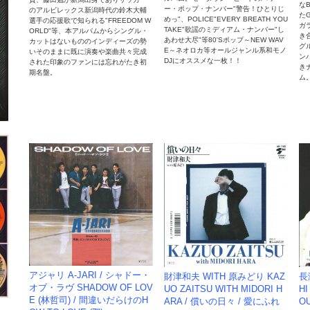
な
ー・ポップ・ナンバー"警告！ひとりじ
のアルビレックス新潟時代の鈴木大輔
た
めっ"、POLICE"EVERY BREATH YOU
選手の応援歌で知られる"FREEDOM W
ガ
TAKE"歌謡のミディアム・ナンバー"し
ORLD"等、本アルバムからシングル・
き
あわせ大尽"等80'Sポップ～NEW WAV
カットはないもののインディーズの勢
グ
E～ネオロカ等オールジャンル系和モノ
いそのままに既に演奏や楽曲共々完成
ン
DJにオススメな一枚！！
された印象のファンには忘れがたき初
き
期名盤。
ム
アジャリ A-JARI / シャドー・
財津和夫 WITH 原みどり KAZ
長
オブ・ラヴ SHADOW OF LOV
UO ZAITSU WITH MIDORI H
HI
E (林哲司) / 間違いだらけのH
ARA / 償いの日々 / 愛にふれ
OU