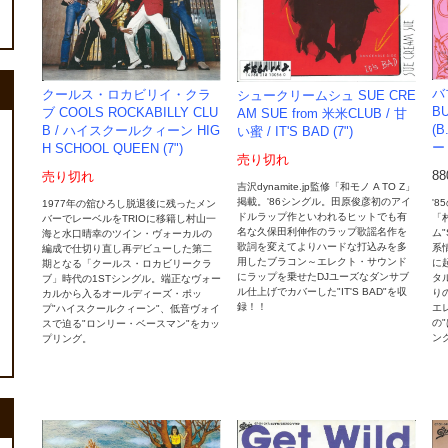
バ
クールス・ロカビリイ・クラ
シュークリームシュ SUE CRE
B
ブ COOLS ROCKABILLY CLU
AM SUE from 米米CLUB / 甘
(
B / ハイスクールクィーン HIG
い蜜 / IT'S BAD (7")
ー 
H SCHOOL QUEEN (7")
売り切れ
8
売り切れ
吉沢dynamite.jp監修「和モノ A TO Z」
掲載。'86シングル。田原俊彦初のアイ
'
1977年の舘ひろし脱退後に残ったメン
ドルラップ作といわれるヒットでも有
「
バーでレーベルをTRIOに移籍し村山一
名な久保田利伸作のラップ歌謡名作を
ム"
海と水口晴幸のツイン・ヴォーカルの
歌詞を変えてよりハードな打込みを多
系
編成で仕切り直し再デビューした第二
用したブラコン～エレクト・サウンド
に
期となる「クールス・ロカビリークラ
にラップを乗せたDJユーズなダンサブ
タ
ブ」時代の1STシングル。端正なヴォー
ル仕上げでカバーした"IT'S BAD"を収
り
カルから入るオールディーズ・ポッ
録！！
エ
プ"ハイスクールクィーン"、低音ヴォイ
の
スで迫る"ロンリー・ベースマン"をカッ
ン
プリング。