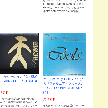
なジャジー・ラテン・カバーしたA-SID
E、STING"ENGLISHMAN IN NEW YO
RK"のカバーをカップリングした2016
年RECORD STORE DAY限定盤。
C・サクセション RC・SUC
クールスRC (COOLS R.C.) /
SSION / FEEL SO BAD (L
カリフォルニア・ブルースカ
イ CALIFORNIA BLUE SKY
り切れ
(7")
84リリースの東芝EMI移籍後初の8TH
売り切れ
ルバム。事務所独立騒動で揉めた経
それまでスタッフだった現クレイジー
で苛立ちを露わにしたアグレッシブ