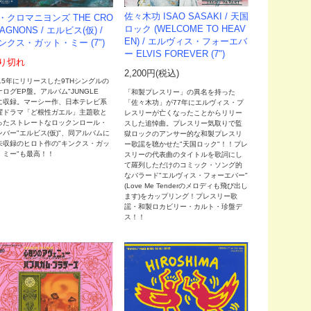
佐々木功 ISAO SASAKI / 天国
・クロマニヨンズ THE CRO
ロック (WELCOME TO HEAV
MAGNONS / エルビス(仮) /
EN) / エルヴィス・フォーエバ
ンクス・ガット・ミー (7")
ー ELVIS FOREVER (7")
り切れ
2,200円(税込)
015年にリリースした9THシングルの
ナログEP盤。アルバム"JUNGLE
「和製プレスリー」の異名を持った
"に収録。マーシー作、日本テレビ系
「佐々木功」が77年にエルヴィス・プ
曜ドラマ「ど根性ガエル」主題歌と
レスリーが亡くなったことからリリー
ったストレートなロックンロール・
スした追悼曲。プレスリー気取りで監
ンバー"エルビス(仮)"、同アルバムに
獄ロックのアンサー的な和製プレスリ
未収録のヒロト作の"キンクス・ガッ
ー歌謡を聴かせた"天国ロック"！！プレ
・ミー"も最高！！
スリーの代表曲のタイトルを歌詞にし
て羅列しただけのコミック・ソング的
なバラード"エルヴィス・フォーエバー"
(Love Me Tenderのメロディも飛び出し
ます)をカップリング！プレスリー歌
謡・和製ロカビリー・カルト・珍盤デ
ス！！