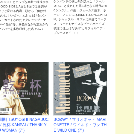
ケンバンドの横山剣が加入し「クール
BAD SIDEとポップな楽曲で構成され
スRC」と改名した第3期となる時代の'8
GOOD SIDEとA面とB面では曲調が
0シングル。作曲：ジェームス藤木、ホ
ラリと変わる内容。頭から「俺は付
ーン・アレンジはJAKE H.CONCEPTIO
合いにくいぜ～」とぶちまけるシン
N。シャッフル・リズムに乗せてコーラ
ル・カットされたアグレッシブ・ナ
ス・ワークもナイスなビーチボーイズ
バー"自由"等、異色作ながら忘れがた
歌謡に仕上げた快作"カリフォルニア・
ナンバーを多数収録した名アルバ
ブルースカイ"！！
。
BOØWY / マリオネット MARI
渕剛 TSUYOSHI NAGABUC
ONETTE / ワイルド・ワン TH
 / 乾杯 KANPAI / THANK Y
E WILD ONE (7")
 WOMAN (7")