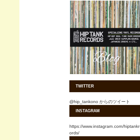
TWITTER
@hip_tankono からのツイート
INSTAGRAM
https://www.instagram.com/hiptank
ords/