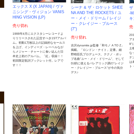
エックス X (X JAPAN) / ヴァ
シーナ & ザ・ロケット SHEE
ザ
ニシング・ヴィジョン VANIS
NA AND THE ROCKETS / ユ
-
HING VISION (LP)
ー・メイ・ドリーム / レイジ
キ
ー・クレイジー・ブルース
売り切れ
売
(7")
1988年4月にエクスタシーレコードよ
2
売り切れ
りリリースされた記念すべき1STアルバ
ア
ム。初動1万枚以上の記録的なセールス
9
吉沢dynamite.jp監修「和モノ A TO Z」
を上げ、インディーズ・レーベルなが
土
掲載。「ロンドン・ナイト」定番。細
らメジャー・チャートに食い込んだ日
な
野晴臣氏プロデュース、テクノ・ポッ
本史上初のアルバム。「紅」収録！！
ナ
プ名曲"ユー・メイ・ドリーム"、そして
初回限定歌詞ブックレット付。レアで
は
DJ的に使えるバレアリック調の"レイジ
す！！
ト
ー・クレイジー・ブルース"が今の気分
デス♪