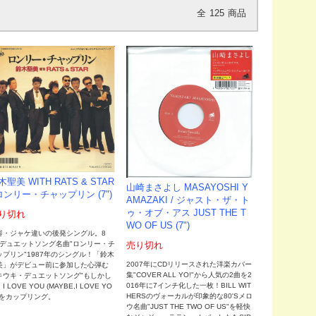
全
125
商品
木聖美 WITH RATS & STAR
山崎まさよし MASAYOSHI Y
 ロンリー・チャップリン (7")
AMAZAKI / ジャスト・ザ・ト
ゥ・オブ・アス JUST THE T
り切れ
WO OF US (7")
容・ジャケ違いの後発シングル。8
'Sデュエットソング名曲"ロンリー・チ
売り切れ
ップリン"1987年のシングル！「鈴木
2007年にCDリリースされた洋楽カバー
美」がデビュー前に参加した心弾む
集"COVER ALL YO!"から人気の2曲を2
キウキ・デュエットソング"もしかし
016年に7インチ化した一枚！BILL WIT
I LOVE YOU (MAYBE,I LOVE YO
HERSのヴォーカルが印象的な80'Sメロ
)"をカップリング。
ウ名曲"JUST THE TWO OF US"を軽快