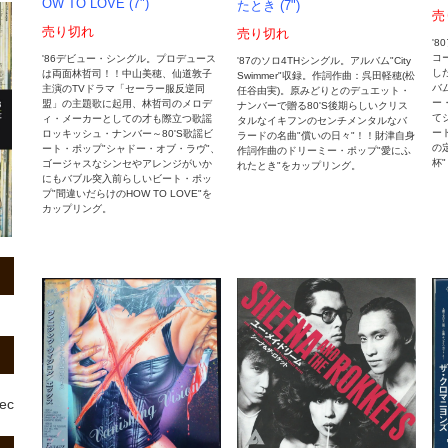
OW TO LOVE (7")
たとき (7")
売
売り切れ
売り切れ
'
コ
'86デビュー・シングル。プロデュース
'87のソロ4THシングル。アルバム"City
し
は両面林哲司！！中山美穂、仙道敦子
Swimmer"収録。作詞作曲：呉田軽穂(松
バム
主演のTVドラマ「セーラー服反逆同
任谷由実)。原みどりとのデュエット・
ー
盟」の主題歌に起用、林哲司のメロデ
ナンバーで贈る80'S後期らしいクリス
て
ィ・メーカーとしての才も際立つ歌謡
タルなイキフンのセンチメンタルなバ
ー
ロッキッシュ・ナンバー～80'S歌謡ビ
ラードの名曲"償いの日々"！！財津自身
の
ート・ポップ"シャドー・オブ・ラヴ"、
作詞作曲のドリーミー・ポップ"愛にふ
杯
ゴージャスなシンセやアレンジがいか
れたとき"をカップリング。
にもバブル突入前らしいビート・ポッ
プ"間違いだらけのHOW TO LOVE"を
カップリング。
rec