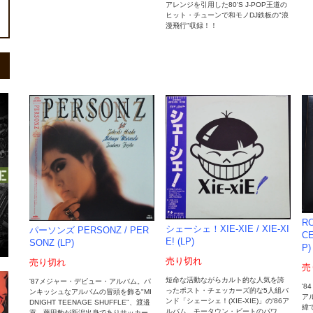
アレンジを引用した80'S J-POP王道の
ヒット・チューンで和モノDJ鉄板の"浪
漫飛行"収録！！
R
シェーシェ！XIE-XIE ‎/ XIE-XI
パーソンズ PERSONZ ‎/ PER
CE
E! (LP)
SONZ (LP)
P)
売り切れ
売り切れ
売
短命な活動ながらカルト的な人気を誇
'87メジャー・デビュー・アルバム。パ
'
ったポスト・チェッカーズ的な5人組バ
ンキッシュなアルバムの冒頭を飾る"MI
ア
ンド「シェーシェ！(XIE-XIE)」の'86ア
DNIGHT TEENAGE SHUFFLE"、渡邉
緯
ルバム。モータウン・ビートのパワ
貢、藤田勉が新潟出身でありサッカー