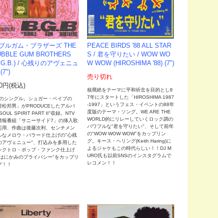
ブルガム・ブラザーズ THE
PEACE BIRDS '88 ALL STAR
UBBLE GUM BROTHERS
S ‎/ 君を守りたい / WOW WO
B.G.B.) / 心残りのアヴェニュ
W WOW (HIROSHIMA '88) (7")
(7")
売り切れ
80円(税込)
核廃絶をテーマに平和祈念を目的とし8
7年にスタートした「HIROSHIMA 1987
85のシングル。シュガー・ベイブの
-1997」というフェス・イベントの88年
村松邦男」がPRODUCEしたアルバ
度版のテーマ・ソング。WE ARE THE
SOUL SPIRIT PART II"収録。NTV
WORLD的にリレーしていくロック調の
情報番組「サニーサイド7」の挿入歌
パワフルな"君を守りたい"、そして前年
起用、作曲は後藤次利、センチメン
の"WOW WOW WOW"をカップリン
ルなメロウ・バラード仕上げの"心残
グ。キース・ヘリング(Keith Haring)に
のアヴェニュー"、打込みを多用した
よるジャケもこの時代らしい！！DJ M
レクトロ・ポップ・ファンク仕上げ
URO氏も以前SNSのインスタグラムで
"はにかみのプライバシー"をカップリ
レコメン！！
グ！！