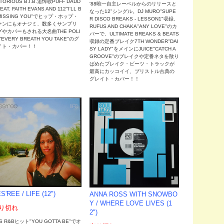
TORIOUS B.I.B.追悼歌PUFF DADD
'88唯一自主レーベルからのリリースと
EAT. FAITH EVANS AND 112"I'LL B
なった12"シングル。DJ MURO"SUPE
MISSING YOU"でヒップ・ホップ・
R DISCO BREAKS - LESSON1"収録、
ァンにもオナジミ、数多くサンプリ
RUFUS AND CHAKA"ANY LOVE"のカ
グやカバーもされる大名曲THE POLI
バーで、ULTIMATE BREAKS & BEATS
"EVERY BREATH YOU TAKE"のグ
収録の定番ブレイク7TH WONDER"DAI
イト・カバー！！
SY LADY"をメインにJUICE"CATCH A
GROOVE"のブレイクや定番ネタを散り
ばめたブレイク・ビーツ・トラックが
最高にカッコイイ、ブリストル古典の
グレイト・カバー！！
S'REE / LIFE (12")
ANNA ROSS WITH SNOWBO
Y ‎/ WHERE LOVE LIVES (1
り切れ
2")
'S R&Bヒット"YOU GOTTA BE"でオ