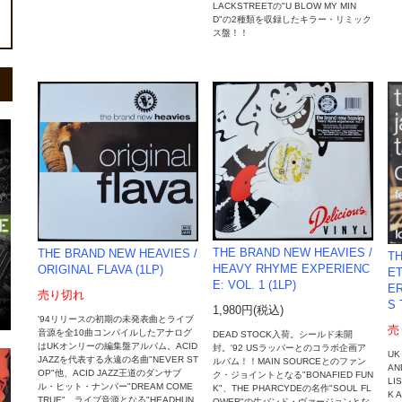
LACKSTREETの"U BLOW MY MIN
D"の2種類を収録したキラー・リミック
ス盤！！
THE BRAND NEW HEAVIES /
THE BRAND NEW HEAVIES /
TH
HEAVY RHYME EXPERIENC
ORIGINAL FLAVA (1LP)
ET
E: VOL. 1 (1LP)
ER
売り切れ
S 
1,980円(税込)
'94リリースの初期の未発表曲とライブ
売
音源を全10曲コンパイルしたアナログ
DEAD STOCK入荷。シールド未開
はUKオンリーの編集盤アルバム。ACID
封。'92 USラッパーとのコラボ企画ア
UK
JAZZを代表する永遠の名曲"NEVER ST
ルバム！！MAIN SOURCEとのファン
AN
OP"他、ACID JAZZ王道のダンサブ
ク・ジョイントとなる"BONAFIED FUN
LI
ル・ヒット・ナンバー"DREAM COME
K"、THE PHARCYDEの名作"SOUL FL
K 
TRUE"、ライブ音源となる"HEADHUN
OWER"の生バンド・ヴァージョンとな