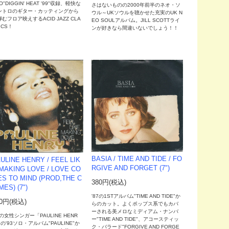
O"DIGGIN' HEAT '99"収録、軽快な
さはないものの2000年前半のネオ・ソ
ントロのギター・カッティングから
ウル～UKソウルを聴かせた充実のUK N
むフロア映えするACID JAZZ CLA
EO SOULアルバム。JILL SCOTTライ
ICS！
ンが好きなら間違いないでしょう！！
BASIA / TIME AND TIDE / FO
ULINE HENRY / FEEL LIK
RGIVE AND FORGET (7")
MAKING LOVE / LOVE CO
S TO MIND (PROD,THE C
380円(税込)
MES) (7")
'87の1STアルバム"TIME AND TIDE"か
80円(税込)
らのカット。よくポップス系でもカバ
ーされる美メロなミディアム・ナンバ
の女性シンガー「PAULINE HENR
ー"TIME AND TIDE"、アコースティッ
の'93ソロ・アルバム"PAULINE"か
ク・バラード"FORGIVE AND FORGE