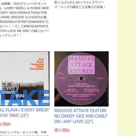
取り上げられたUKソウルとラヴァー
」誌掲載。'92のデビュー12"オンリ
ズ・ロックの融合となる極上の名曲！
。LARRY MIZELL & FONCE MIZE
のSKY HIGH PRODUCTIONが手掛
RARE GROOVE CLASSICSの最
作DONALD BYRD"DOMINOES"の
カバー！！そしてBREAKWATER"S
 YOU LOVE ME GIRL"の極上カバー
カップリング！！
LL FLAVA / EVERY BREAT
MASSIVE ATTACK FEATURI
YOU TAKE (12")
NG DADDY GEE AND CARLT
ON / ANY LOVE (12")
り切れ
売り切れ
5の12"シングル・オンリー曲。THE