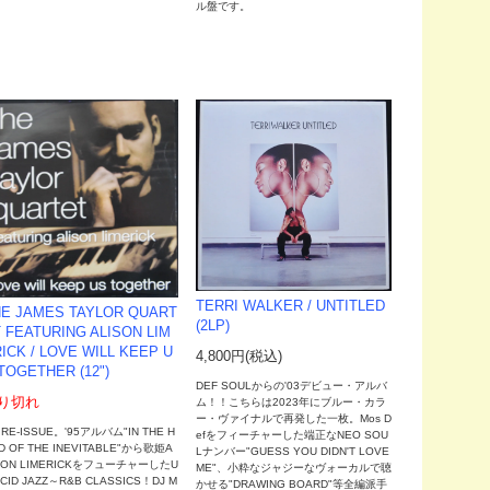
ル盤です。
TERRI WALKER / UNTITLED
E JAMES TAYLOR QUART
(2LP)
 FEATURING ALISON LIM
ICK / LOVE WILL KEEP U
4,800円(税込)
TOGETHER (12")
DEF SOULからの'03デビュー・アルバ
り切れ
ム！！こちらは2023年にブルー・カラ
ー・ヴァイナルで再発した一枚。Mos D
 RE-ISSUE。'95アルバム"IN THE H
efをフィーチャーした端正なNEO SOU
D OF THE INEVITABLE"から歌姫A
Lナンバー"GUESS YOU DIDN'T LOVE
SON LIMERICKをフューチャーしたU
ME"、小粋なジャジーなヴォーカルで聴
ACID JAZZ～R&B CLASSICS！DJ M
かせる"DRAWING BOARD"等全編派手