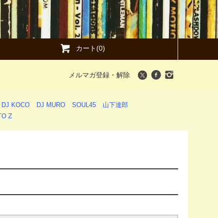
カート(0)
メルマガ登録・解除
DJ KOCO
DJ MURO
SOUL45
山下達郎
O Z