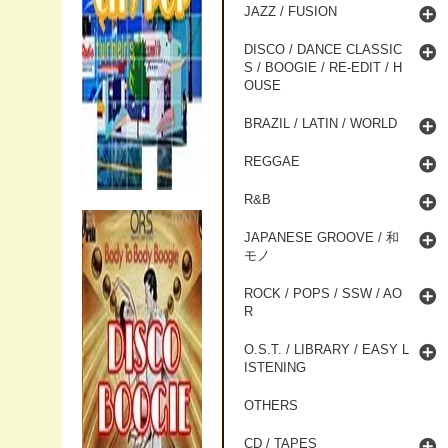
JAZZ / FUSION
DISCO / DANCE CLASSIC
S / BOOGIE / RE-EDIT / H
OUSE
BRAZIL / LATIN / WORLD
REGGAE
R&B
JAPANESE GROOVE / 和
モノ
ROCK / POPS / SSW / AO
R
O.S.T. / LIBRARY / EASY L
ISTENING
OTHERS
CD / TAPES