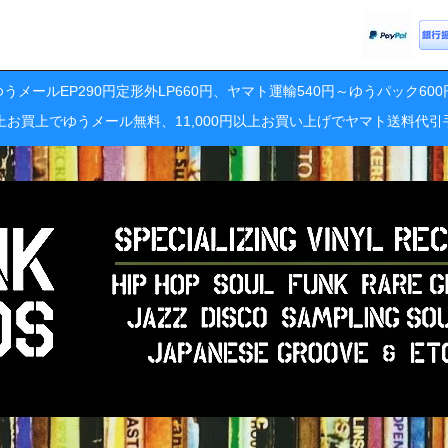
うメールEP290円定形外LP660円、ヤマト運輸540円～ゆうパック60
円以上お買上でゆうメール無料、11,000円以上お買い上げでヤマト送料代