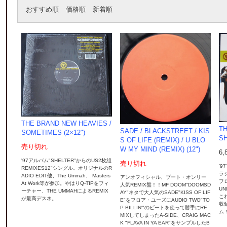
おすすめ順
価格順
新着順
THE BRAND NEW HEAVIES /
TH
SADE / BLACKSTREET / KIS
SOMETIMES (2×12")
SH
S OF LIFE (REMIX) / U BLO
売り切れ
W MY MIND (REMIX) (12")
6,
'97アルバム"SHELTER"からのUS2枚組
売り切れ
'9
REMIXES12"シングル。オリジナルのR
ラ
ADIO EDIT他、The Ummah、 Masters
アンオフィシャル、ブート・オンリー
フロ
At Work等が参加。やはりQ-TIPをフィ
人気REMIX盤！！MF DOOM"DOOMSD
U
ーチャー、THE UMMAHによるREMIX
AY"ネタで大人気のSADE"KISS OF LIF
こ
が最高デスネ。
E"をフロア・ユーズにAUDIO TWO"TO
収
P BILLIN'"のビートを使って勝手にRE
ム
MIXしてしまったA-SIDE、CRAIG MAC
K "FLAVA IN YA EAR"をサンプルしたB