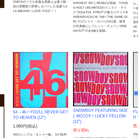
ONICSのソウル名曲を原曲とは違う独
GIN'HEAT '98"にREMIXが収録、YOUN
ル
自の雰囲気で昇華しカバーした名曲"LA
G-HOLT UNLIMITEDのインスト・テイ
ー曲
LA (MEANS I LOVE YOU)"！！
ク"SOULFUL STRUT"の歌入りテイクB
LL
ARBARA ACKLIN "AM I THE SAME GI
けた
RL"のグレイト・カバーのA1他、彼等
高傑
の代表曲にしてヒット・チューン"BRE
UK
AKOUT"の全4曲を収録。
AY
を
SNOWBOY FEATURING NOE
FU
54 – 46 / YOU'LL NEVER GET
L MCCOY / LUCKY FELLOW
H 
TO HEAVEN (12")
(12")
売
1,980円(税込)
売り切れ
'0
'90のシングル・オンリー曲。 DJ MUR