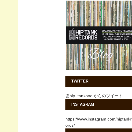
TWITTER
@hip_tankono からのツイート
INSTAGRAM
https://www.instagram.com/hiptank
ords/