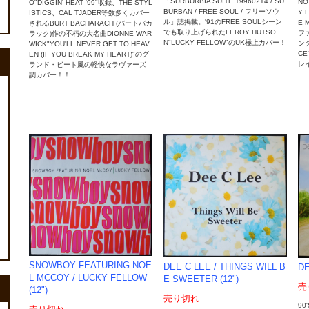
「SURBURBIA SUITE 19960214 / SU
NO
O"DIGGIN' HEAT '99"収録、THE STYL
BURBAN / FREE SOUL / フリーソウ
Y F
ISTICS、CAL TJADER等数多くカバー
ル」誌掲載。'91のFREE SOULシーン
E 
されるBURT BACHARACH (バートバカ
でも取り上げられたLEROY HUTSO
フ
ラック)作の不朽の大名曲DIONNE WAR
N"LUCKY FELLOW"のUK極上カバー！
ン
WICK"YOU'LL NEVER GET TO HEAV
CE
EN (IF YOU BREAK MY HEART)"のグ
レ
ランド・ビート風の軽快なラヴァーズ
調カバー！！
SNOWBOY FEATURING NOE
DEE C LEE / THINGS WILL B
DE
L MCCOY / LUCKY FELLOW
E SWEETER (12")
売
(12")
売り切れ
90