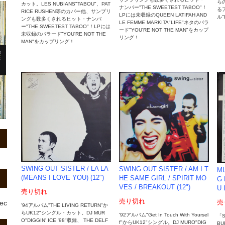
ら
カット。LES NUBIANS"TABOU"、PAT
ナンバー"THE SWEETEST TABOO"！
る
RICE RUSHEN等のカバー他、サンプリ
LPには未収録のQUEEN LATIFAH AND
ル"
ングも数多くされるヒット・ナンバ
LE FEMME MARKITA"LIFE"ネタのバラ
ー"THE SWEETEST TABOO"！LPには
ード"YOU'RE NOT THE MAN"をカップ
未収録のバラード"YOU'RE NOT THE
リング！
MAN"をカップリング！
SWING OUT SISTER / LA LA
SWING OUT SISTER / AM I T
MU
(MEANS I LOVE YOU) (12")
HE SAME GIRL / SPIRIT MO
G 
VES / BREAKOUT (12")
U 
売り切れ
売り切れ
売
rec
'94アルバム"THE LIVING RETURN"か
らUK12"シングル・カット。DJ MUR
'92アルバム"Get In Touch With Yoursel
「S
O"DIGGIN' ICE '98"収録、 THE DELF
f"からUK12"シングル。DJ MURO"DIG
BU