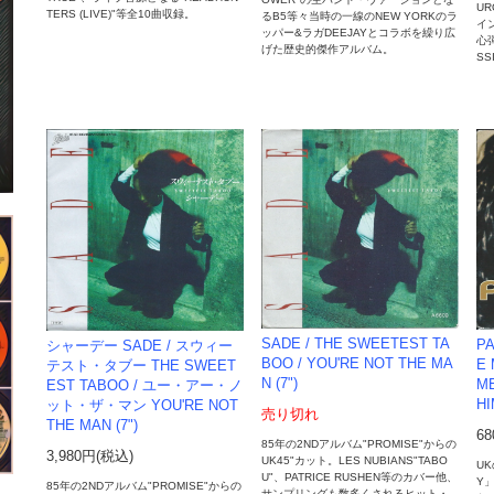
UR
TERS (LIVE)"等全10曲収録。
るB5等々当時の一線のNEW YORKのラ
イ
ッパー&ラガDEEJAYとコラボを繰り広
心弾
げた歴史的傑作アルバム。
SS
SADE / THE SWEETEST TA
PA
シャーデー SADE / スウィー
BOO / YOU'RE NOT THE MA
E 
テスト・タブー THE SWEET
N (7")
ME
EST TABOO / ユー・アー・ノ
HI
ット・ザ・マン YOU'RE NOT
売り切れ
THE MAN (7")
6
85年の2NDアルバム"PROMISE"からの
3,980円(税込)
UK45"カット。LES NUBIANS"TABO
UK
U"、PATRICE RUSHEN等のカバー他、
Y」
85年の2NDアルバム"PROMISE"からの
サンプリングも数多くされるヒット・