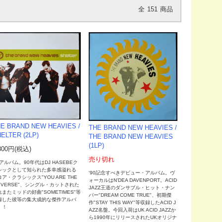
全
151
商品
E BRAND NEW HEAVIES /
THE BRAND NEW HEAVIES /
ELTER (2LP)
THE BRAND NEW HEAVIES
(1LP)
800円(税込)
売り切れ
7アルバム。90年代はDJ HASEBEク
シックとして知られた多幸感溢れる
'90記念すべきデビュー・アルバム。ヴ
ア・クラシックス"YOU ARE THE
ォーカルはN'DEA DAVENPORT。ACID
NIVERSE"、シングル・カットされた
JAZZ王道のダンサブル・ヒット・ナン
れまたミッドの好曲"SOMETIMES"等
バー"DREAM COME TRUE"、初期傑
録した彼等の集大成的な傑作アルバ
作"STAY THIS WAY"等収録したACID J
！！
AZZ名盤。今回入荷はUK ACID JAZZか
ら1990年にリリースされたUKオリジナ