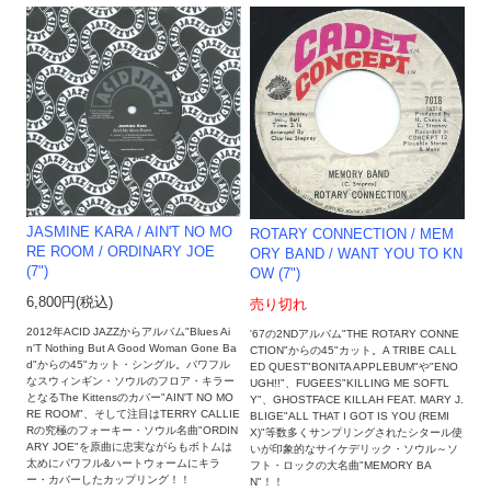
JASMINE KARA / AIN'T NO MO
ROTARY CONNECTION ‎/ MEM
RE ROOM / ORDINARY JOE
ORY BAND / WANT YOU TO KN
(7")
OW (7")
6,800円(税込)
売り切れ
2012年ACID JAZZからアルバム"Blues Ai
'67の2NDアルバム"THE ROTARY CONNE
n'T Nothing But A Good Woman Gone Ba
CTION"からの45"カット。A TRIBE CALL
d"からの45"カット・シングル。パワフル
ED QUEST"BONITA APPLEBUM"や"ENO
なスウィンギン・ソウルのフロア・キラー
UGH!!"、FUGEES"KILLING ME SOFTL
となるThe Kittensのカバー"AIN'T NO MO
Y"、GHOSTFACE KILLAH FEAT. MARY J.
RE ROOM"、そして注目はTERRY CALLIE
BLIGE"ALL THAT I GOT IS YOU (REMI
Rの究極のフォーキー・ソウル名曲"ORDIN
X)"等数多くサンプリングされたシタール使
ARY JOE"を原曲に忠実ながらもボトムは
いが印象的なサイケデリック・ソウル～ソ
太めにパワフル&ハートウォームにキラ
フト・ロックの大名曲"MEMORY BA
ー・カバーしたカップリング！！
N"！！