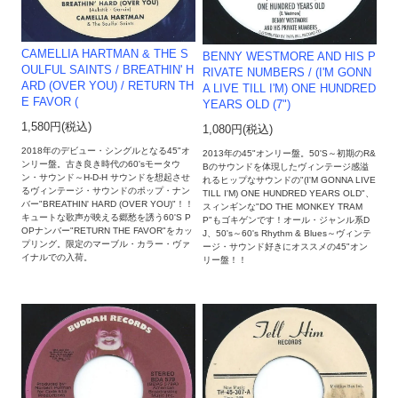
CAMELLIA HARTMAN & THE S
BENNY WESTMORE AND HIS P
OULFUL SAINTS / BREATHIN' H
RIVATE NUMBERS / (I'M GONN
ARD (OVER YOU​) /​ RETURN TH
A LIVE TILL I'M) ONE HUNDRED
E FAVOR (
YEARS OLD (7")
1,580円(税込)
1,080円(税込)
2018年のデビュー・シングルとなる45"オ
2013年の45"オンリー盤。50'S～初期のR&
ンリー盤。古き良き時代の60'sモータウ
Bのサウンドを体現したヴィンテージ感溢
ン・サウンド～H-D-H サウンドを想起させ
れるヒップなサウンドの"(I'M GONNA LIVE
るヴィンテージ・サウンドのポップ・ナン
TILL I'M) ONE HUNDRED YEARS OLD"、
バー"BREATHIN' HARD (OVER YOU​)"！！
スィンギンな"DO THE MONKEY TRAM
キュートな歌声が映える郷愁を誘う60'S P
P"もゴキゲンです！オール・ジャンル系D
OPナンバー"RETURN THE FAVOR"をカッ
J、50's～60's Rhythm & Blues～ヴィンテ
プリング。限定のマーブル・カラー・ヴァ
ージ・サウンド好きにオススメの45"オン
イナルでの入荷。
リー盤！！