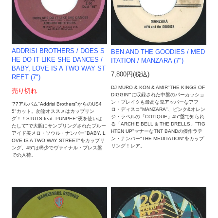
ADDRISI BROTHERS / DOES S
BEN AND THE GOODIES / MED
HE DO IT LIKE SHE DANCES /
ITATION / MANZARA (7")
BABY, LOVE IS A TWO WAY ST
7,800円(税込)
REET (7")
DJ MURO & KON & AMIR"THE KINGS OF
売り切れ
DIGGIN'"に収録された中盤のパーカッショ
ン・ブレイクも最高な鬼アッパーなアフ
'77アルバム"Addrisi Brothers"からのUS4
ロ・ディスコ"MANZARA"、ピンク&オレン
5"カット。勿論オススメはカップリン
ジ・ラベルの「COTIQUE」45"盤で知られ
グ！！STUTS feat. PUNPEE"夜を使いは
る「ARCHIE BELL & THE DRELLS」"TIG
たして"で大胆にサンプリングされたブルー
HTEN UP"マナーなTNT BANDの傑作ラテ
アイド美メロ・ソウル・ナンバー"BABY, L
ン・ナンバー"THE MEDITATION"をカップ
OVE IS A TWO WAY STREET"をカップリ
リング！レア。
ング。45"は稀少でヴァイナル・プレス盤
での入荷。