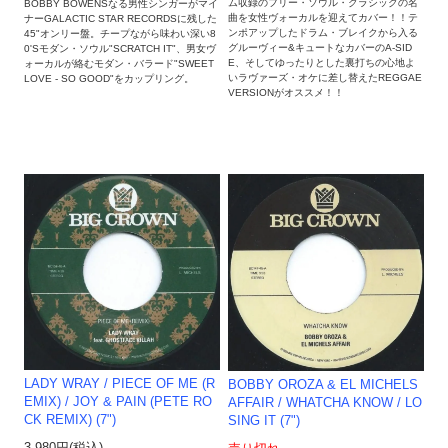
ム収録のフリー・ソウル・クラシックの名
BOBBY BOWENSなる男性シンガーがマイ
曲を女性ヴォーカルを迎えてカバー！！テ
ナーGALACTIC STAR RECORDSに残した
ンポアップしたドラム・ブレイクから入る
45"オンリー盤。チープながら味わい深い8
グルーヴィー&キュートなカバーのA-SID
0'Sモダン・ソウル"SCRATCH IT"、男女ヴ
E、そしてゆったりとした裏打ちの心地よ
ォーカルが絡むモダン・バラード"SWEET
いラヴァーズ・オケに差し替えたREGGAE
LOVE - SO GOOD"をカップリング。
VERSIONがオススメ！！
LADY WRAY / PIECE OF ME (R
BOBBY OROZA & EL MICHELS
EMIX) / JOY & PAIN (PETE RO
AFFAIR / WHATCHA KNOW / LO
CK REMIX) (7")
SING IT (7")