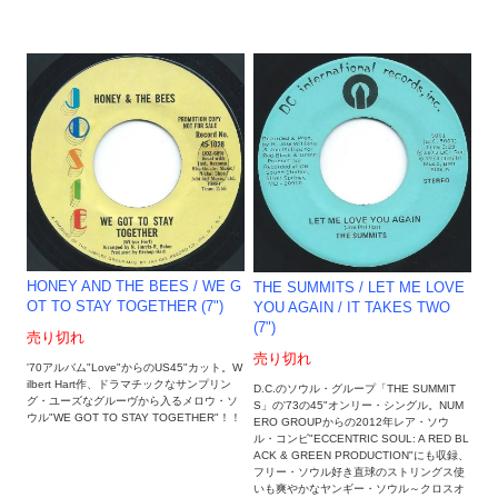
HONEY AND THE BEES / WE G
THE SUMMITS / LET ME LOVE
OT TO STAY TOGETHER (7")
YOU AGAIN / IT TAKES TWO
(7")
売り切れ
売り切れ
'70アルバム"Love"からのUS45"カット。W
ilbert Hart作、ドラマチックなサンプリン
D.C.のソウル・グループ「THE SUMMIT
グ・ユーズなグルーヴから入るメロウ・ソ
S」の'73の45"オンリー・シングル。NUM
ウル"WE GOT TO STAY TOGETHER"！！
ERO GROUPからの2012年レア・ソウ
ル・コンピ"ECCENTRIC SOUL: A RED BL
ACK & GREEN PRODUCTION"にも収録、
フリー・ソウル好き直球のストリングス使
いも爽やかなヤンギー・ソウル～クロスオ