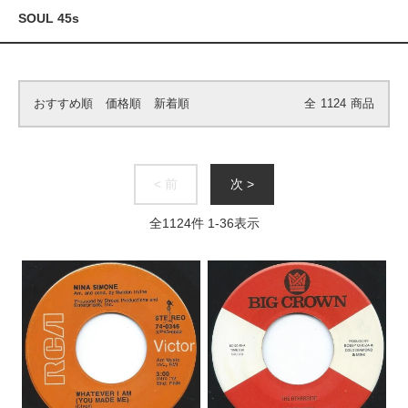
SOUL 45s
おすすめ順
価格順
新着順
全
1124
商品
< 前
次 >
全
1124
件
1
-
36
表示