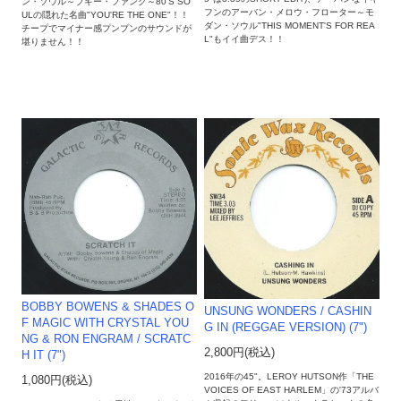
ン・ソウル～ブギー・ファンク～80'S SO
フンのアーバン・メロウ・フローター～モ
ULの隠れた名曲"YOU'RE THE ONE"！！
ダン・ソウル"THIS MOMENT'S FOR REA
チープでマイナー感プンプンのサウンドが
L"もイイ曲デス！！
堪りません！！
BOBBY BOWENS & SHADES O
UNSUNG WONDERS ‎/ CASHIN
F MAGIC WITH CRYSTAL YOU
G IN (REGGAE VERSION) (7")
NG & RON ENGRAM / SCRATC
2,800円(税込)
H IT (7")
2016年の45"。LEROY HUTSON作「THE
1,080円(税込)
VOICES OF EAST HARLEM」の'73アルバ