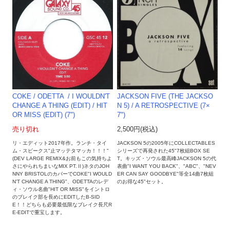
COKE / ODETTA ‎ / I WOULDN'T
JACKSON FIVE (THE JACKSO
CHANGE A THING (EDIT) / HIT
N 5) / A RETROSPECTIVE (7×
OR MISS (EDIT) (7")
7")
売り切れ
2,500円(税込)
リ・エディット2017年作。ランチ・タイ
JACKSON 5の2005年にCOLLECTABLES
ム・スピークス"止マッテタマッカ！！！"
シリーズで再発された45"7枚組BOX SE
(DEV LARGE REMIX&お前もこの気持ちよ
T。キッズ・ソウル最高峰JACKSON 5の代
さにやられちまいなMIX PT.Ⅱ)ネタのJOH
表曲"I WANT YOU BACK"、"ABC"、"NEV
NNY BRISTOLのカバーでCOKE"I WOULD
ER CAN SAY GOODBYE"等全14曲7枚組
N'T CHANGE A THING"、ODETTAのレデ
のお得な45"セット。
ィ・ソウル名曲"HIT OR MISS"をイントロ
のブレイク部を長めにEDITしたB-SID
E！！どちらも必要最低限なブレイク長尺R
E-EDITで重宝します。