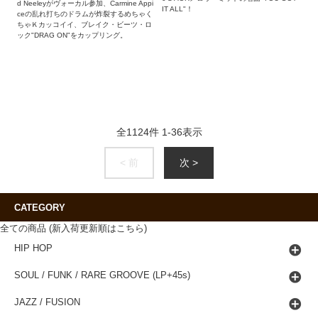
d Neeleyがヴォーカル参加、Carmine Appi
IT ALL"！
ceの乱れ打ちのドラムが炸裂するめちゃく
ちゃＫカッコイイ、ブレイク・ビーツ・ロ
ック"DRAG ON"をカップリング。
全
1124
件
1
-
36
表示
< 前
次 >
CATEGORY
全ての商品 (新入荷更新順はこちら)
HIP HOP
SOUL / FUNK / RARE GROOVE (LP+45s)
JAZZ / FUSION