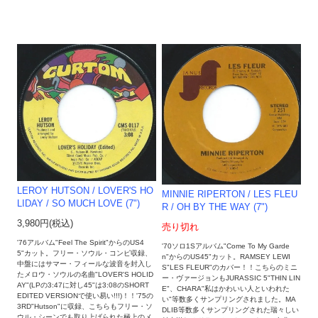
LEROY HUTSON / LOVER'S HO
MINNIE RIPERTON / LES FLEU
LIDAY / SO MUCH LOVE (7")
R / OH BY THE WAY (7")
3,980円(税込)
売り切れ
'76アルバム"Feel The Spirit"からのUS4
'70ソロ1Sアルバム"Come To My Garde
5"カット。フリー・ソウル・コンピ収録、
n"からのUS45"カット。RAMSEY LEWI
中盤にはサマー・フィールな波音を封入し
S"LES FLEUR"のカバー！！こちらのミニ
たメロウ・ソウルの名曲"LOVER'S HOLID
ー・ヴァージョンもJURASSIC 5"THIN LIN
AY"(LPの3:47に対し45"は3:08のSHORT
E"、CHARA"私はかわいい人といわれた
EDITED VERSIONで使い易い!!!)！！'75の
い"等数多くサンプリングされました。MA
3RD"Hutson"に収録、こちらもフリー・ソ
DLIB等数多くサンプリングされた瑞々しい
ウル・シーンでも取り上げられた極上のメ