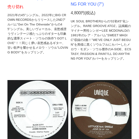
NG FOR YOU (7")
売り切れ
4,800円(税込)
2021年の45"シングル。2022年にBIG CR
OWN RECORDSからリリースした2NDア
UK SOUL BROTHERからの'02初45"化シ
ルバム"Get On The Otherside"からの4
ングル。RARE GROOVE ATOZ」誌掲載の
5"シングル。美しいヴォーカル、哀愁感漂
マイナー男性シンガーLEE MCDONALDの
うヴィンテージ感たっぷりのギターも印象
1981年のレア・アルバム"SWEET MAGI
的な濃厚スィート・ソウルの快作"I GOT L
C"収録の2曲！"WE'VE ONLY JUST BEGU
OVE"！！同じく儚い哀愁感あるギター、
N"を異様に黒くソウルフルにカバーしたメ
甘い歌声を響かせるメロウ・ソウル"LOVIN
ロウ・モダン・ソウル傑作のA-SIDE、ECS
G BODY"をカップリング。
TASY, PASSION & PAIN"I'LL DO ANYTHI
NG FOR YOU"カバーをカップリング。