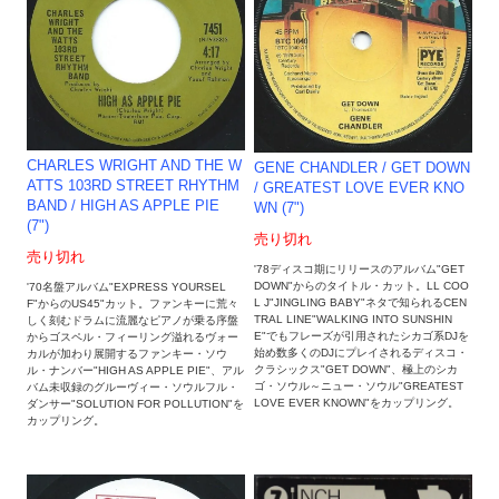
CHARLES WRIGHT AND THE W
GENE CHANDLER ‎/ GET DOWN
ATTS 103RD STREET RHYTHM
/ GREATEST LOVE EVER KNO
BAND / HIGH AS APPLE PIE
WN (7")
(7")
売り切れ
売り切れ
'78ディスコ期にリリースのアルバム"GET
DOWN"からのタイトル・カット。LL COO
'70名盤アルバム"EXPRESS YOURSEL
L J"JINGLING BABY"ネタで知られるCEN
F"からのUS45"カット。ファンキーに荒々
TRAL LINE"WALKING INTO SUNSHIN
しく刻むドラムに流麗なピアノが乗る序盤
E"でもフレーズが引用されたシカゴ系DJを
からゴスペル・フィーリング溢れるヴォー
始め数多くのDJにプレイされるディスコ・
カルが加わり展開するファンキー・ソウ
クラシックス"GET DOWN"、極上のシカ
ル・ナンバー"HIGH AS APPLE PIE"、アル
ゴ・ソウル～ニュー・ソウル"GREATEST
バム未収録のグルーヴィー・ソウルフル・
LOVE EVER KNOWN"をカップリング。
ダンサー"SOLUTION FOR POLLUTION"を
カップリング。