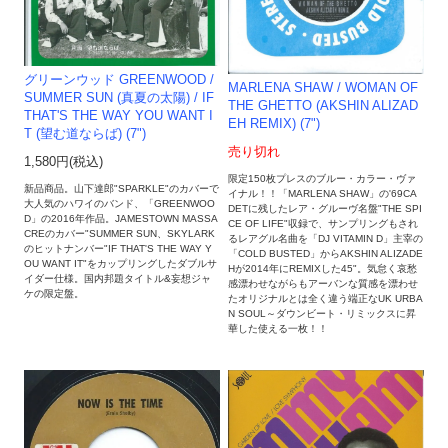
グリーンウッド GREENWOOD /
MARLENA SHAW ‎/ WOMAN OF
SUMMER SUN (真夏の太陽) / IF
THE GHETTO (AKSHIN ALIZAD
THAT'S THE WAY YOU WANT I
EH REMIX) (7")
T (望む道ならば) (7")
売り切れ
1,580円(税込)
限定150枚プレスのブルー・カラー・ヴァ
新品商品。山下達郎"SPARKLE"のカバーで
イナル！！「MARLENA SHAW」の'69CA
大人気のハワイのバンド、「GREENWOO
DETに残したレア・グルーヴ名盤"THE SPI
D」の2016年作品。JAMESTOWN MASSA
CE OF LIFE"収録で、サンプリングもされ
CREのカバー"SUMMER SUN、SKYLARK
るレアグル名曲を「DJ VITAMIN D」主宰の
のヒットナンバー"IF THAT'S THE WAY Y
「COLD BUSTED」からAKSHIN ALIZADE
OU WANT IT"をカップリングしたダブルサ
Hが2014年にREMIXした45"。気怠く哀愁
イダー仕様。国内邦題タイトル&妄想ジャ
感漂わせながらもアーバンな質感を漂わせ
ケの限定盤。
たオリジナルとは全く違う端正なUK URBA
N SOUL～ダウンビート・リミックスに昇
華した使える一枚！！