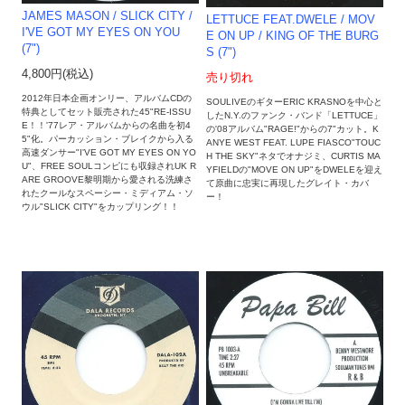
JAMES MASON / SLICK CITY /
LETTUCE FEAT.DWELE / MOV
I'VE GOT MY EYES ON YOU
E ON UP / KING OF THE BURG
(7")
S (7")
4,800円(税込)
売り切れ
2012年日本企画オンリー、アルバムCDの
SOULIVEのギターERIC KRASNOを中心と
特典としてセット販売された45"RE-ISSU
したN.Y.のファンク・バンド「LETTUCE」
E！！'77レア・アルバムからの名曲を初4
の'08アルバム"RAGE!"からの7"カット。K
5"化。パーカッション・ブレイクから入る
ANYE WEST FEAT. LUPE FIASCO"TOUC
高速ダンサー"I'VE GOT MY EYES ON YO
H THE SKY"ネタでオナジミ、CURTIS MA
U"、FREE SOULコンピにも収録されUK R
YFIELDの"MOVE ON UP"をDWELEを迎え
ARE GROOVE黎明期から愛される洗練さ
て原曲に忠実に再現したグレイト・カバ
れたクールなスペーシー・ミディアム・ソ
ー！
ウル"SLICK CITY"をカップリング！！