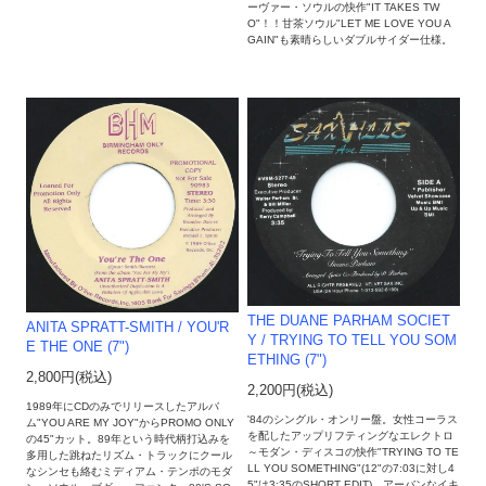
ーヴァー・ソウルの快作"IT TAKES TW
O"！！甘茶ソウル"LET ME LOVE YOU A
GAIN"も素晴らしいダブルサイダー仕様。
THE DUANE PARHAM SOCIET
ANITA SPRATT-SMITH ‎/ YOU'R
Y / TRYING TO TELL YOU SOM
E THE ONE (7")
ETHING (7")
2,800円(税込)
2,200円(税込)
1989年にCDのみでリリースしたアルバ
'84のシングル・オンリー盤。女性コーラス
ム"YOU ARE MY JOY"からPROMO ONLY
を配したアップリフティングなエレクトロ
の45"カット。89年という時代柄打込みを
～モダン・ディスコの快作"TRYING TO TE
多用した跳ねたリズム・トラックにクール
LL YOU SOMETHING"(12"の7:03に対し4
なシンセも絡むミディアム・テンポのモダ
5"は3:35のSHORT EDIT)、アーバンなイキ