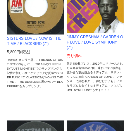
JIMMY GRESHAM ‎/ GARDEN O
SISTERS LOVE / NOW IS THE
F LOVE / LOVE SYMPHONY
TIME / BLACKBIRD (7")
(7")
5,800円(税込)
売り切れ
'70の45"オンリー盤。。FRIENDS OF DIS
限定450枚プレス。2019年にリリースされ
TINCTIONもカバー、2014年のCURREN
た未発表音源の45"化。味わい深い歌声を
$Y"JUST MIGHT BE"でのサンプリングも
聴かせた哀愁感あるミディアム・サザン・
記憶に新しいサイケデリックな質感のSIST
ソウルの好曲"GARDEN OF LOVE"、ファ
ER FUNK 45" CLASSICSの"NOW IS THE
ンキーに刻むギター、弾むピアノもナイス
TIME"、THE BEATLESの黒いカバー"BLA
なリズムもタイトなミディアム・ソウル"L
CKBIRD"をカップリング。
OVE SYMPHONY"もナイス！！