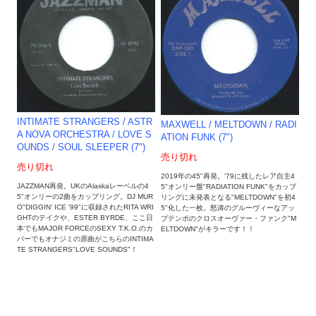
INTIMATE STRANGERS / ASTR
MAXWELL / MELTDOWN / RADI
A NOVA ORCHESTRA ‎/ LOVE S
ATION FUNK (7")
OUNDS / SOUL SLEEPER (7")
売り切れ
売り切れ
2019年の45"再発。'79に残したレア自主4
JAZZMAN再発。UKのAlaskaレーベルの4
5"オンリー盤"RADIATION FUNK"をカップ
5"オンリーの2曲をカップリング。DJ MUR
リングに未発表となる"MELTDOWN"を初4
O"DIGGIN' ICE '99"に収録されたRITA WRI
5"化した一枚。怒涛のグルーヴィーなアッ
GHTのテイクや、ESTER BYRDE、ここ日
プテンポのクロスオーヴァー・ファンク"M
本でもMAJOR FORCEのSEXY T.K.O.のカ
ELTDOWN"がキラーです！！
バーでもオナジミの原曲がこちらのINTIMA
TE STRANGERS"LOVE SOUNDS"！