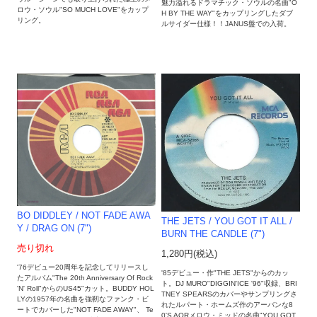
魅力溢れるドラマチック・ソウルの名曲"O
ロウ・ソウル"SO MUCH LOVE"をカップ
H BY THE WAY"をカップリングしたダブ
リング。
ルサイダー仕様！！JANUS盤での入荷。
BO DIDDLEY / NOT FADE AWA
THE JETS / YOU GOT IT ALL /
Y / DRAG ON (7")
BURN THE CANDLE (7")
売り切れ
1,280円(税込)
'76デビュー20周年を記念してリリースし
'85デビュー・作"THE JETS"からのカッ
たアルバム"The 20th Anniversary Of Rock
ト。DJ MURO"DIGGIN'ICE '96"収録、BRI
'N' Roll"からのUS45"カット。BUDDY HOL
TNEY SPEARSのカバーやサンプリングさ
LYの1957年の名曲を強靭なファンク・ビ
れたルパート・ホームズ作のアーバンな8
ートでカバーした"NOT FADE AWAY"、 Te
0'S AORメロウ・ミッドの名曲"YOU GOT