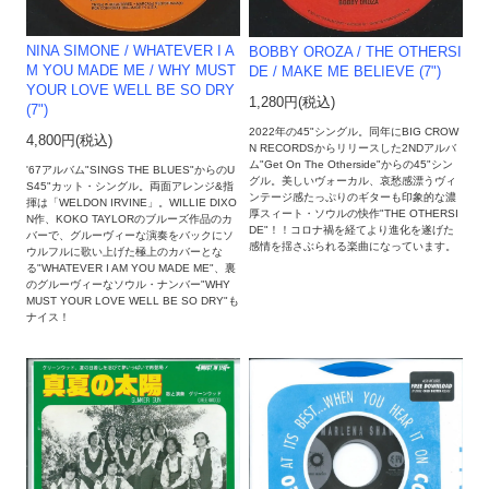
NINA SIMONE / WHATEVER I A
BOBBY OROZA / THE OTHERSI
M YOU MADE ME / WHY MUST
DE ​/​ MAKE ME BELIEVE (7")
YOUR LOVE WELL BE SO DRY
1,280円(税込)
(7")
2022年の45"シングル。同年にBIG CROW
4,800円(税込)
N RECORDSからリリースした2NDアルバ
ム"Get On The Otherside"からの45"シン
'67アルバム"SINGS THE BLUES"からのU
グル。美しいヴォーカル、哀愁感漂うヴィ
S45"カット・シングル。両面アレンジ&指
ンテージ感たっぷりのギターも印象的な濃
揮は「WELDON IRVINE」。WILLIE DIXO
厚スィート・ソウルの快作"THE OTHERSI
N作、KOKO TAYLORのブルーズ作品のカ
DE"！！コロナ禍を経てより進化を遂げた
バーで、グルーヴィーな演奏をバックにソ
感情を揺さぶられる楽曲になっています。
ウルフルに歌い上げた極上のカバーとな
る"WHATEVER I AM YOU MADE ME"、裏
のグルーヴィーなソウル・ナンバー"WHY
MUST YOUR LOVE WELL BE SO DRY"も
ナイス！