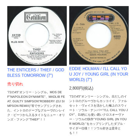
EDDIE HOLMAN / I'LL CALL YO
THE ENTICERS / THIEF / GOD
U JOY / YOUNG GIRL (IN YOUR
BLESS TOMORROW (7")
WORLD) (7")
売り切れ
2,800円(税込)
'72の45"オンリー・シングル。MOS DE
'72の45"オンリー・シングル。出だしのイ
F"NAPOLEON DYNAMITE"、MADLIB FE
ントロのグルーヴからカッコイイ、ファル
AT. GUILTY SIMPSON"ROBBERY (OJ SI
セット・ヴォイスを活かした極上のスウィ
MPSON REMIX)"等でサンプリングされ
ート・ソウル・ナンバー"I'LL CALL YOU J
た、イントロのドープなグルーヴのンレイ
OY"、DJ的にも使い易いクロスオーヴァ
ク・ビーツから入るタイトなニュー・オリ
ー・ソウルの快作"YOUNG GIRL (IN YOU
ンズ・ファンク"THIEF"！！
R WORLD) "をカップリングしたダブル・
サイダー仕様！！ソウル好きは是非と
も！！