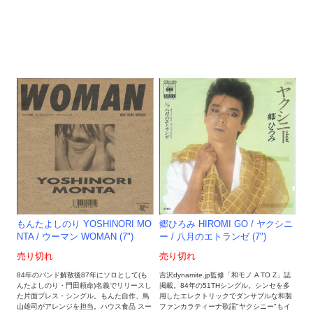
もんたよしのり YOSHINORI MO
郷ひろみ HIROMI GO / ヤクシニ
NTA / ウーマン WOMAN (7")
ー / 八月のエトランゼ (7")
売り切れ
売り切れ
84年のバンド解散後87年にソロとして(も
吉沢dynamite.jp監修「和モノ A TO Z」誌
んたよしのり・門田頼命)名義でリリースし
掲載。84年の51THシングル。シンセを多
た片面プレス・シングル。もんた自作、鳥
用したエレクトリックでダンサブルな和製
山雄司がアレンジを担当。ハウス食品 スー
ファンカラティーナ歌謡"ヤクシニー"もイ