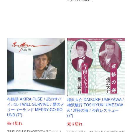
ィスコ"ECSTASY"。
布施明 AKIRA FUSE / 恋のサバ
梅沢大介 DAISUKE UMEZAWA /
イバル I WILL SURVIVE / 愛のメ
梅沢敏行 TOSHIYUKI UMEZAW
リーゴーランド MERRY-GO-RO
A / 津軽の海 / 今宵レスキュー
UND (7")
(7")
売り切れ
売り切れ
'79 GLORIA GAYNORのディスコ･ヒット
'90のシングル。エレクトリックでパキパキ