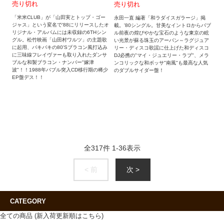
売り切れ
売り切れ
「米米CLUB」が「山田実とトップ・ゴー
永田一直 編著「和ラダイスガラージ」掲
ジャス」という変名で'88にリリースしたオ
載。'80シングル。甘美なイントロからバブ
リジナル・アルバムには未収録の6THシン
ル前夜の煌びやかな宝石のような東京の眩
グル。松竹映画「山田村ワルツ」の主題歌
い光景が蘇る珠玉のアーバン～ラグジュア
に起用、バキバキの80'Sブラコン風打込み
リー・ディスコ歌謡に仕上げた和ディスコ
に三味線フレイヴァーも取り入れたダンサ
DJ必携の"マイ・ジュエリー・ラブ"、メラ
ブルな和製ブラコン・ナンバー"嫁津
ンコリックな和ボッサ"南風"も最高な人気
波"！！1988年バブル突入CD移行期の稀少
のダブルサイダー盤！
EP盤デス！！
全
317
件
1
-
36
表示
< 前
次 >
CATEGORY
全ての商品 (新入荷更新順はこちら)