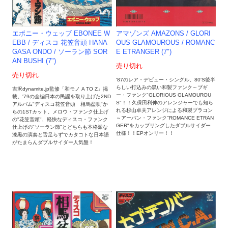
エボニー・ウェッブ EBONEE W
アマゾンズ AMAZONS / GLORI
EBB / ディスコ 花笠音頭 HANA
OUS GLAMOUROUS / ROMANC
GASA ONDO / ソーラン節 SOR
E ETRANGER (7")
AN BUSHI (7")
売り切れ
売り切れ
'87のレア・デビュー・シングル。80'S後半
らしい打込みの黒い和製ファンク～ブギ
吉沢dynamite.jp監修「和モノ A TO Z」掲
ー・ファンク"GLORIOUS GLAMOUROU
載。'79の全編日本の民謡を取り上げた2ND
S"！！久保田利伸のアレンジャーでも知ら
アルバム"ディスコ花笠音頭 相馬盆唄"か
れる杉山卓夫アレンジによる和製ブラコン
らの1STカット。メロウ・ファンク仕上げ
～アーバン・ファンク"ROMANCE ETRAN
の"花笠音頭"、軽快なディスコ・ファンク
GER"をカップリングしたダブルサイダー
仕上げの"ソーラン節"とどちらも本格派な
仕様！！EPオンリー！！
漆黒の演奏と舌足らずでカタコトな日本語
がたまらんダブルサイダー人気盤！