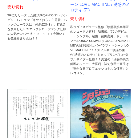
ーン LOVE MACHINE / 誘惑のメ
売り切れ
ロディ (7")
'89にリリースした絶頂期の2NDソロ・シン
売り切れ
グル。TVドラマ「キツイ奴ら」主題歌。バ
ックのコーラスは「AMAZONS」。打込み
和ラダイスガラージ監修「珍盤亭娯楽師匠
を多用した80'Sエレクトロ・ファンク仕様
のレコード大喜利」誌掲載。'79のデビュ
の人気ナンバー"キ・ツ・イ"！！今聴いて
ー・シングル。編曲：前田憲男。ドナ・サ
も色褪せませんね！！
マー(DONNA SUMMER)"ONCE UPON A TI
ME"の日本語詞カバー"ラブ・マシーン LO
VE MACHINE"！！スィンギー歌謡の傑
作"誘惑のメロディ"をカップリングしたダ
ブルサイダー仕様！！先述の「珍盤亭娯楽
師匠のレコード大喜利」誌で永田一直氏は
「完全なるプロフェッショナルな仕事」と
レコメン。