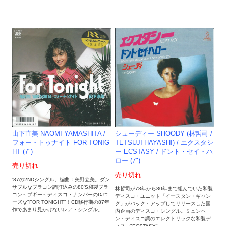
山下直美 NAOMI YAMASHITA /
シューディー SHOODY (林哲司 /
フォー・トゥナイト FOR TONIG
TETSUJI HAYASHI) / エクスタシ
HT (7")
ー ECSTASY / ドント・セイ・ハ
ロー (7")
売り切れ
売り切れ
'87の2NDシングル。編曲：矢野立美。ダン
サブルなブラコン調打込みの80'S和製ブラ
林哲司が78年から80年まで組んでいた和製
コン～ブギー～ディスコ・ナンバーのDJユ
ディスコ・ユニット「イースタン・ギャン
ーズな"FOR TONIGHT"！CD移行期の87年
グ」がバック・アップしてリリースした国
作であまり見かけないレア・シングル。
内企画のディスコ・シングル。ミュンヘ
ン・ディスコ調のエレクトリックな和製デ