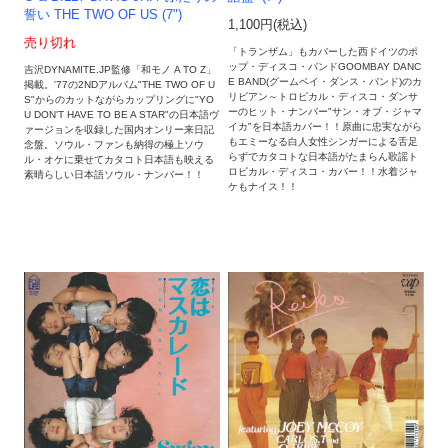
誓い THE TWO OF US (7")
1,100円(税込)
売り切れ
「トランザム」もカバーした西ドイツのポ
ップ・ディスコ・バンドGOOMBAY DANC
吉沢DYNAMITE.JP監修「和モノ A TO Z」
E BAND(グームベイ・ダンス・バンド)のカ
掲載。'77の2NDアルバム"THE TWO OF U
リビアン～トロピカル・ディスコ・ダンサ
S"からのカットながらカップリングに"YO
ーのヒット・ナンバー"サン・オブ・ジャマ
U DON'T HAVE TO BE A STAR"の日本語ヴ
イカ"を日本語カバー！！原曲に忠実ながら
ァージョンを収録した国内オンリー来日記
もエミーなる白人女性シンガーによる舌足
念盤。ソウル・ファンも納得の極上ソウ
らずでカタコトな日本語がたまらん歌謡ト
ル・オケに乗せてカタコト日本語も映える
ロピカル・ディスコ・カバー！！水着ジャ
素晴らしい日本語ソウル・ナンバー！！
ケもナイス！！