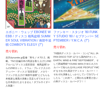
エボニー・ウェッブ EBONEE W
ファンキー・スタジオ '80 FUNK
EBB / ディスコ 相馬盆唄 SUMM
Y STUDIO '80 / セプテンバー SE
ER SOUL VIBRATION / 南部牛追
PTEMBER / Y.M.C.A. (7")
唄 COWBOY'S ELEGY (7")
売り切れ
売り切れ
'79国内ディスコ・カバー・コンピ"ALL JA
PAN DISCO TOP 12"から国内EPカット。
吉沢dynamite.jp監修「和モノ A TO Z」掲
EARTH, WIND & FIRE"SEPTEMBER"、そ
載。'79の全編日本の民謡を取り上げた2ND
して西城秀樹"YOUNG MAN (Y.M.C.A.)"の
アルバム"ディスコ花笠音頭 相馬盆唄"か
カバーで知られるVILLAGE PEOPLE"YMC
らの2NDカット。ドラム・ブレイク入りの
A"をそれぞれ英詩でディスコ・カバー！！
アッパー・ディスコ"花笠音頭"、メロウ・
それぞれ演奏もしっかりしていてDJプレイ
ファンク仕上げの"南部牛追唄"とどちらも
したら「これ何？」と聞かれる事受け合い
本格派な漆黒の演奏と舌足らずでカタコト
の和ディスコ・カバーデフ！！
な日本語がたまりません！ダブルサイダー
人気盤！