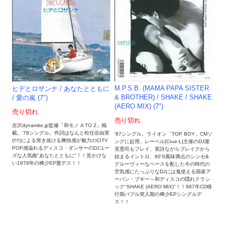
M.P.S.B. (MAMA PAPA SISTER
ヒデとロザンナ / あなたとともに
& BROTHER) / SHAKE / SHAKE
/ 愛の嵐 (7")
(AERO MIX) (7")
売り切れ
売り切れ
吉沢dynamite.jp監修「和モノ A TO Z」掲
載。'78シングル。作詞はなんと松任谷由実
'87シングル。ライオン「TOP BOY」CMソ
(!!!!)による突き抜ける爽快感が魅力のCITY
ングに起用、レーベル[Crue-L]主催のDJ瀧
POP感溢れるディスコ・ダンサーのDJユー
見憲司もプレイ、英詩ながらブレイクから
ズな人気曲"あなたとともに"！！見かけな
始まるイントロ、80'S風味満点のシンセ&
い1978年の稀少EP盤デス！！
グルーヴィーなベースを配した今の時代の
空気感にたっぷりなDJには鬼使える国産ア
ーバン・ブギー～和ディスコの隠れクラシ
ック"SHAKE (AERO MIX)"！！987年CD移
行期バブル突入期の稀少EPシングルデ
ス！！