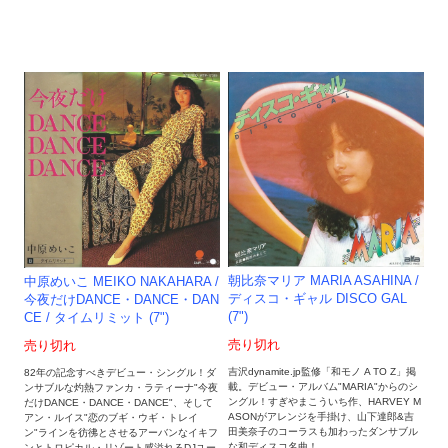
朝比奈マリア MARIA ASAHINA /
中原めいこ MEIKO NAKAHARA /
ディスコ・ギャル DISCO GAL
今夜だけDANCE・DANCE・DAN
(7")
CE / タイムリミット (7")
売り切れ
売り切れ
吉沢dynamite.jp監修「和モノ A TO Z」掲
82年の記念すべきデビュー・シングル！ダ
載。デビュー・アルバム"MARIA"からのシ
ンサブルな灼熱ファンカ・ラティーナ"今夜
ングル！すぎやまこういち作、HARVEY M
だけDANCE・DANCE・DANCE"、そして
ASONがアレンジを手掛け、山下達郎&吉
アン・ルイス"恋のブギ・ウギ・トレイ
田美奈子のコーラスも加わったダンサブル
ン"ラインを彷彿とさせるアーバンなイキフ
な和ディスコ名曲！
ンとトロピカル・リゾート感溢れるDJユー