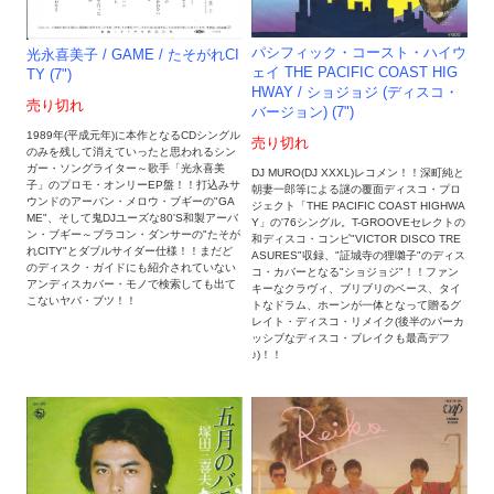
パシフィック・コースト・ハイウ
光永喜美子 / GAME / たそがれCI
ェイ THE PACIFIC COAST HIG
TY (7")
HWAY / ショジョジ (ディスコ・
売り切れ
バージョン) (7")
1989年(平成元年)に本作となるCDシングル
売り切れ
のみを残して消えていったと思われるシン
ガー・ソングライター～歌手「光永喜美
DJ MURO(DJ XXXL)レコメン！！深町純と
子」のプロモ・オンリーEP盤！！打込みサ
朝妻一郎等による謎の覆面ディスコ・プロ
ウンドのアーバン・メロウ・ブギーの"GA
ジェクト「THE PACIFIC COAST HIGHWA
ME"、そして鬼DJユーズな80'S和製アーバ
Y」の'76シングル。T-GROOVEセレクトの
ン・ブギー～ブラコン・ダンサーの"たそが
和ディスコ・コンピ"VICTOR DISCO TRE
れCITY"とダブルサイダー仕様！！まだど
ASURES"収録、"証城寺の狸囃子"のディス
のディスク・ガイドにも紹介されていない
コ・カバーとなる"ショジョジ"！！ファン
アンディスカバー・モノで検索しても出て
キーなクラヴィ、ブリブリのベース、タイ
こないヤバ・ブツ！！
トなドラム、ホーンが一体となって贈るグ
レイト・ディスコ・リメイク(後半のパーカ
ッシブなディスコ・ブレイクも最高デフ
♪)！！