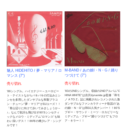
M-BAND / あの娘I・N・G / 踊り
魅人 HIDEHITO / 夢・マリア / ロ
つづけて (7")
マンス (7")
売り切れ
売り切れ
'83の2NDシングル。収録の2NDアルバム"C
'86シングル。ハイエナジー～ユーロビー
HINA WHITE"は吉沢dynamite.jp監修「和モ
ト・テイストながらバキバキの打込みとシ
ノ A TO Z」誌に掲載されレコメンされた激
ンセを多用したダンサブルな和製ブラコ
ダンサブルなファンカラティーナ歌謡の"あ
ン・チューン"夢・マリア"がDJユーズ！！
の娘I・N・G"は和DJ人気ナンバー！！80'S
「青山辺りに向けて歩いてみましょうか～
ブギー・サウンド・ミーツ・ロカビリーな
♪」なんて歌詞も飛び出す80'Sシンセティ
ミディアム・ブギー"踊りつづけて"もフロ
ックなメロウ・ミディアム"ロマンス"も味
ア・キラー！！
わい深いデス！！86年の稀少レア・シング
ルです！