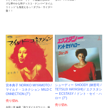
ズな華やかな和ディスコ・ナンバー"タイム
リミット"も鬼使えるっ！ダブル・サイダー
盤！！
シューディー SHOODY (林哲司 /
宮本典子 NORIKO MIYAMOTO /
TETSUJI HAYASHI) / エクスタシ
マイルド・コネクション MILD C
ー ECSTASY / ドント・セイ・ハ
ONNECTION (7")
ロー (7")
売り切れ
売り切れ
永田一直 編著「和ラダイスガラージ」掲