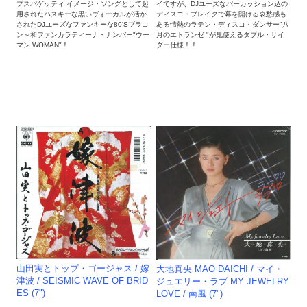
プスパゲッティ イメージ・ソングとして起
イですが、DJユーズなパーカッション込の
用されたハスキーな黒いヴォーカルが活か
ディスコ・ブレイクで幕を開ける哀愁感も
されたDJユーズなファンキーな80'Sブラコ
ある情熱のラテン・ディスコ・ダンサー"八
ン～和ファンカラティーナ・ナンバー"ウー
月のエトランゼ "が鬼使えるダブル・サイ
マン WOMAN"！
ダー仕様！！
山田実とトップ・ゴージャス / 嫁
大地真央 MAO DAICHI / マイ・
津波 / SEISMIC WAVE OF BRID
ジュエリー・ラブ MY JEWELRY
ES (7")
LOVE / 南風 (7")