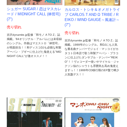
シュガー SUGAR / 恋はマスカレ
カルロス・トシキ＆オメガトライ
ード / MIDNIGHT CALL (林哲司)
ブ CARLOS.T AND Ω TRIBE / R
(7")
EIKO / WIND GAUGE～風速計～
(7")
売り切れ
売り切れ
吉沢dynamite.jp監修「和モノ A TO Z」誌
掲載。'84オリジナル・アルバムには未収録
吉沢dynamite.jp監修「和モノ A TO Z」誌
のシングル。作曲はマエストロ「林哲司」
掲載。1988年のシングル。和DJにも人気
が両面担当！！和ディスコDJも必聴な和製
な裏名曲ナンバーでジョイ・マッコイがカ
アーバン・ブギーに仕上げた鬼使える"MID
タコト日本語で歌う和製アーバン・ブラコ
NIGHT CALL"が激オススメ！！
ンに仕上げたダンサブル・ナンバー"REIK
O"！！ヴォコーダー使いやマイケル・ジャ
クソン似のシャウトも雰囲気を高め鬼使え
ますっ！！1988年CD移行期のEP盤で稀少
人気盤デス！！