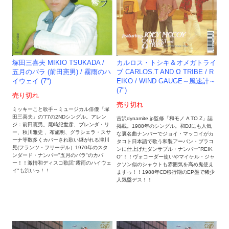
塚田三喜夫 MIKIO TSUKADA /
カルロス・トシキ＆オメガトライ
五月のバラ (前田憲男) / 霧雨のハ
ブ CARLOS.T AND Ω TRIBE / R
イウェイ (7")
EIKO / WIND GAUGE～風速計～
(7")
売り切れ
売り切れ
ミッキーこと歌手～ミュージカル俳優「塚
田三喜夫」の'77の2NDシングル。アレン
吉沢dynamite.jp監修「和モノ A TO Z」誌
ジ：前田憲男。尾崎紀世彦、ブレンダ・リ
掲載。1988年のシングル。和DJにも人気
ー、秋川雅史 、布施明、グラシェラ・スサ
な裏名曲ナンバーでジョイ・マッコイがカ
ーナ等数多くカバーされ歌い継がれる津川
タコト日本語で歌う和製アーバン・ブラコ
晃(フランツ・フリーデル）1970年のスタ
ンに仕上げたダンサブル・ナンバー"REIK
ンダード・ナンバー"五月のバラ"のカバ
O"！！ヴォコーダー使いやマイケル・ジャ
ー！！激情和ディスコ歌謡"霧雨のハイウェ
クソン似のシャウトも雰囲気を高め鬼使え
イ"も渋いっ！！
ますっ！！1988年CD移行期のEP盤で稀少
人気盤デス！！