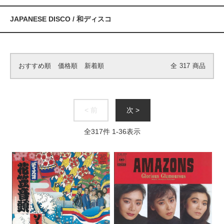
JAPANESE DISCO / 和ディスコ
おすすめ順
価格順
新着順
全
317
商品
< 前
次 >
全
317
件
1
-
36
表示