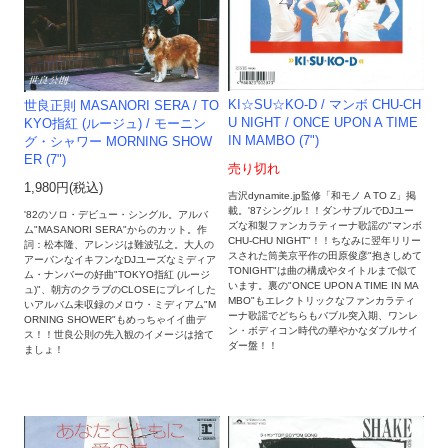
KI☆SU☆KO-D / マンボ CHU-CH
世良正則 MASANORI SERA / TO
U NIGHT / ONCE UPON A TIME
KYO指紅 (ルージュ) / モーニン
IN MAMBO (7")
グ・シャワー MORNING SHOW
ER (7")
売り切れ
1,980円(税込)
吉沢dynamite.jp監修「和モノ A TO Z」掲
載。'87シングル！！ダンサブルでDJユー
'82のソロ・デビュー・シングル。アルバ
ズな和製ファンカラティーナ歌謡の"マンボ
ム"MASANORI SERA"からのカット。作
CHU-CHU NIGHT"！！ちなみに翌年リリー
詞：松本隆、アレンジは難波弘之。大人の
スされた筒美京平作の田原俊彦"抱きしめて
アーバンなイキフンなDJユーズなミディア
TONIGHT"は曲の構成やタイトルまで似て
ム・ナンバーの好曲"TOKYO指紅 (ルージ
います。裏の"ONCE UPON A TIME IN MA
ュ)"、朝方のクラブのCLOSEにプレイした
MBO"もエレクトリックなファンカラティ
いアルバム未収録のメロウ・ミディアム"M
ーナ歌謡でどちらもバブル突入期、ワンレ
ORNING SHOWER"もめっちゃイイ曲デ
ン・ボディコン時代の華やかなダブルサイ
ス！！世良公則の先入観のイメージは捨て
ダー盤！！
ましょ！