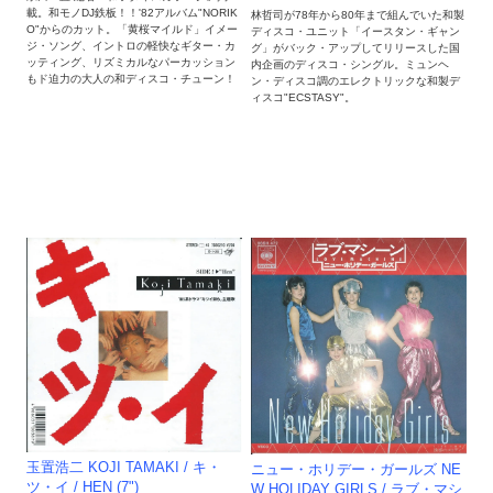
載。和モノDJ鉄板！！'82アルバム"NORIK
林哲司が78年から80年まで組んでいた和製
O"からのカット。「黄桜マイルド」イメー
ディスコ・ユニット「イースタン・ギャン
ジ・ソング、イントロの軽快なギター・カ
グ」がバック・アップしてリリースした国
ッティング、リズミカルなパーカッション
内企画のディスコ・シングル。ミュンヘ
もド迫力の大人の和ディスコ・チューン！
ン・ディスコ調のエレクトリックな和製デ
ィスコ"ECSTASY"。
玉置浩二 KOJI TAMAKI / キ・
ニュー・ホリデー・ガールズ NE
ツ・イ / HEN (7")
W HOLIDAY GIRLS / ラブ・マシ