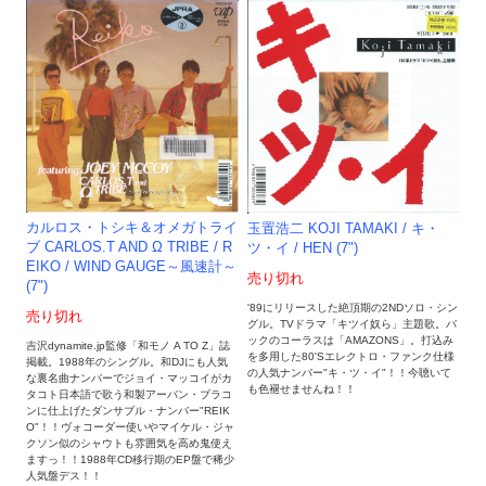
カルロス・トシキ＆オメガトライ
玉置浩二 KOJI TAMAKI / キ・
ブ CARLOS.T AND Ω TRIBE / R
ツ・イ / HEN (7")
EIKO / WIND GAUGE～風速計～
売り切れ
(7")
'89にリリースした絶頂期の2NDソロ・シン
売り切れ
グル。TVドラマ「キツイ奴ら」主題歌。バ
ックのコーラスは「AMAZONS」。打込み
吉沢dynamite.jp監修「和モノ A TO Z」誌
を多用した80'Sエレクトロ・ファンク仕様
掲載。1988年のシングル。和DJにも人気
の人気ナンバー"キ・ツ・イ"！！今聴いて
な裏名曲ナンバーでジョイ・マッコイがカ
も色褪せませんね！！
タコト日本語で歌う和製アーバン・ブラコ
ンに仕上げたダンサブル・ナンバー"REIK
O"！！ヴォコーダー使いやマイケル・ジャ
クソン似のシャウトも雰囲気を高め鬼使え
ますっ！！1988年CD移行期のEP盤で稀少
人気盤デス！！