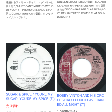
GOLDEN ERA OF DISCO"収録、SUGARH
感溢れるフィリー・ディスコ・ダンサーに
ILL GANG"RAPPER'S DELIGHT"でも引用
仕上げた"I JUST CAN'T MAKE IT (WITHO
されたDISCO～GARAGE CLASSICSのLO
UT YOU)"！！PROMO ONLYのUS 12"と
VE DE-LUXE"HERE COMES THAT SOUN
同じくLONG VERSIONも収録。タフなヴ
D AGAIN"！！
ァイナル・プレス。
SUGAR & SPICE / YOU'RE MY
BOBBY VINTON AND HIS ORC
SUGAR, YOU'RE MY SPICE (7")
HESTRA / I COULD HAVE DANC
ED ALL NIGHT (7")
売り切れ
1,080円(税込)