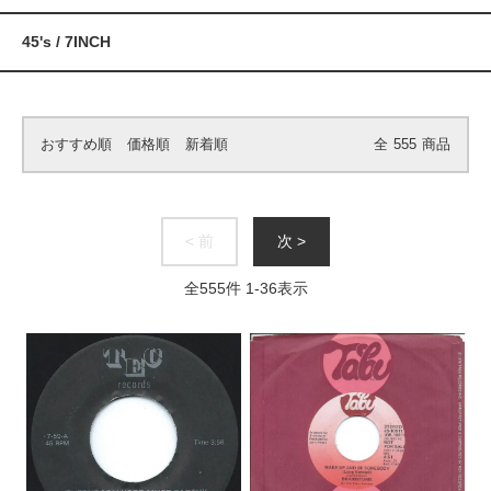
45's / 7INCH
おすすめ順
価格順
新着順
全
555
商品
< 前
次 >
全
555
件
1
-
36
表示