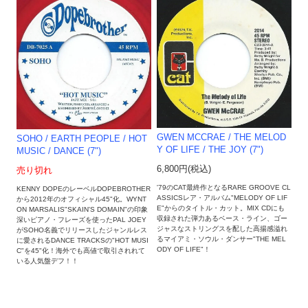
GWEN MCCRAE / THE MELOD
SOHO / EARTH PEOPLE ‎/ HOT
Y OF LIFE / THE JOY (7")
MUSIC / DANCE (7")
6,800円(税込)
売り切れ
'79のCAT最終作となるRARE GROOVE CL
KENNY DOPEのレーベルDOPEBROTHER
ASSICSレア・アルバム"MELODY OF LIF
から2012年のオフィシャル45"化。WYNT
E"からのタイトル・カット。MIX CDにも
ON MARSALIS"SKAIN'S DOMAIN"の印象
収録された弾力あるベース・ライン、ゴー
深いピアノ・フレーズを使ったPAL JOEY
ジャスなストリングスを配した高揚感溢れ
がSOHO名義でリリースしたジャンルレス
るマイアミ・ソウル・ダンサー"THE MEL
に愛されるDANCE TRACKSの"HOT MUSI
ODY OF LIFE"！
C"を45"化！海外でも高値で取引されれて
いる人気盤デフ！！