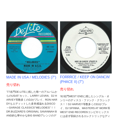
FORRRCE / KEEP ON DANCIN'
MADE IN USA / MELODIES (7")
(PHACE II) (7")
売り切れ
売り切れ
'77名門DE-LITEに残した唯一のアルバムか
らのUS45"カット。LARRY LEVAN、DJ H
'82名門WEST ENDに残したシングル・オ
ARVEY等数多くのDJがプレイ、RON HAR
ンリーのディスコ・ファンク・クラシック
DYもエディットした多幸感溢れるDISCO
ス！！DJ HARVEY等数多くのDJがプレ
～GARAGE CLASSICS"MELODIES"！！
イ、DJ SPINNA、MASTERS AT WORK等
DR.BUZZARD'S ORIGINAL SAVANNAH B
WEST END RECORDSコンピやミックス
AND的な華やかなBIG BANDアレンジのデ
には必ず収録されるエレクトリックなディ