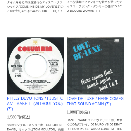
ィーな演奏にファンキーな歌声が乗ったデ
タイムを彩る高揚感溢れるディスコ・クラ
ィスコ・ファンク・ダンサーの傑作"DISC
シックス"COME INSIDE MY LOVE"(12"の
O BOOGIE WOMAN"！！
7:18に対し45"は3:44のSHORT EDIT)！！
PHILLY DEVOTIONS / I JUST C
LOVE DE LUXE / HERE COMES
AN'T MAKE IT (WITHOUT YOU)
THAT SOUND AGAIN (7")
(7")
1,980円(税込)
1,580円(税込)
DANIEL WANGフェイヴァリット他、数多
くのDJがプレイ、DJ MURO VS DJ DIMIT
'75のシングル・オンリー曲。PRO JOHN
RI FROM PARIS" WKOD 11154 FM - THE
DAVIS、ミックスはTOM MOULTON。高揚