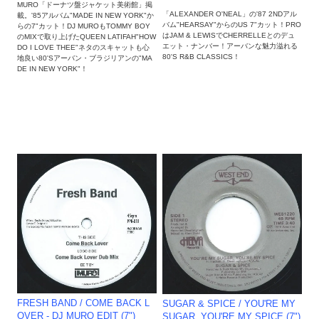
MURO「ドーナツ盤ジャケット美術館」掲
「ALEXANDER O'NEAL」の'87 2NDアル
載。'85アルバム"MADE IN NEW YORK"か
バム"HEARSAY"からのUS 7"カット！PRO
らの7"カット！DJ MUROもTOMMY BOY
はJAM & LEWISでCHERRELLEとのデュ
のMIXで取り上げたQUEEN LATIFAH"HOW
エット・ナンバー！アーバンな魅力溢れる
DO I LOVE THEE"ネタのスキャットも心
80'S R&B CLASSICS！
地良い80'Sアーバン・ブラジリアンの"MA
DE IN NEW YORK"！
FRESH BAND / COME BACK L
SUGAR & SPICE / YOU'RE MY
OVER - DJ MURO EDIT (7")
SUGAR, YOU'RE MY SPICE (7")