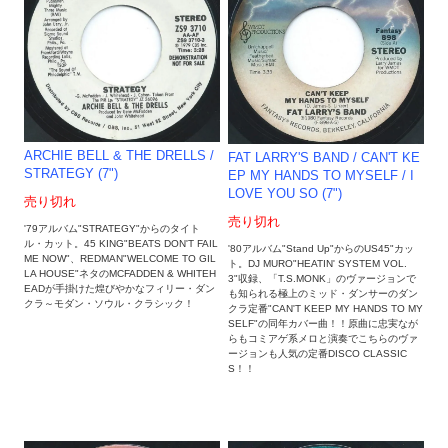
ARCHIE BELL & THE DRELLS /
FAT LARRY'S BAND / CAN'T KE
STRATEGY (7")
EP MY HANDS TO MYSELF / I
LOVE YOU SO (7")
売り切れ
売り切れ
'79アルバム"STRATEGY"からのタイト
ル・カット。45 KING"BEATS DON'T FAIL
'80アルバム"Stand Up"からのUS45"カッ
ME NOW"、REDMAN"WELCOME TO GIL
ト。DJ MURO"HEATIN' SYSTEM VOL.
LA HOUSE"ネタのMCFADDEN & WHITEH
3"収録、「T.S.MONK」のヴァージョンで
EADが手掛けた煌びやかなフィリー・ダン
も知られる極上のミッド・ダンサーのダン
クラ～モダン・ソウル・クラシック！
クラ定番"CAN'T KEEP MY HANDS TO MY
SELF"の同年カバー曲！！原曲に忠実なが
らもコミアゲ系メロと演奏でこちらのヴァ
ージョンも人気の定番DISCO CLASSIC
S！！