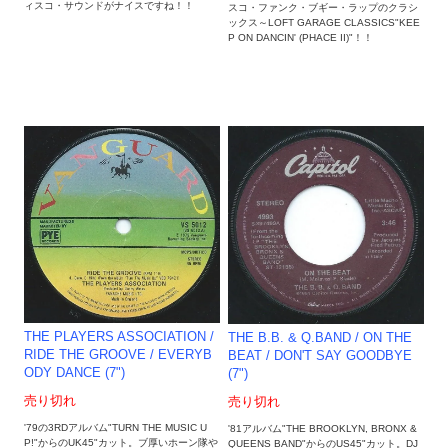
ィスコ・サウンドがナイスですね！！
スコ・ファンク・ブギー・ラップのクラシ
ックス～LOFT GARAGE CLASSICS"KEE
P ON DANCIN' (PHACE II)"！！
THE PLAYERS ASSOCIATION /
THE B.B. & Q.BAND / ON THE
RIDE THE GROOVE / EVERYB
BEAT / DON'T SAY GOODBYE
ODY DANCE (7")
(7")
売り切れ
売り切れ
'79の3RDアルバム"TURN THE MUSIC U
'81アルバム"THE BROOKLYN, BRONX &
P!"からのUK45"カット。ブ厚いホーン隊や
QUEENS BAND"からのUS45"カット。DJ