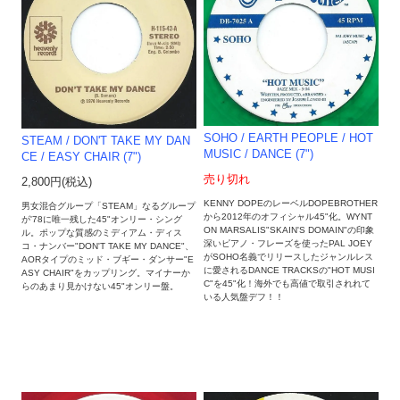
SOHO / EARTH PEOPLE ‎/ HOT
STEAM / DON'T TAKE MY DAN
MUSIC / DANCE (7")
CE / EASY CHAIR (7")
売り切れ
2,800円(税込)
KENNY DOPEのレーベルDOPEBROTHER
男女混合グループ「STEAM」なるグループ
から2012年のオフィシャル45"化。WYNT
が'78に唯一残した45"オンリー・シング
ON MARSALIS"SKAIN'S DOMAIN"の印象
ル。ポップな質感のミディアム・ディス
深いピアノ・フレーズを使ったPAL JOEY
コ・ナンバー"DON'T TAKE MY DANCE"、
がSOHO名義でリリースしたジャンルレス
AORタイプのミッド・ブギー・ダンサー"E
に愛されるDANCE TRACKSの"HOT MUSI
ASY CHAIR"をカップリング。マイナーか
C"を45"化！海外でも高値で取引されれて
らのあまり見かけない45"オンリー盤。
いる人気盤デフ！！