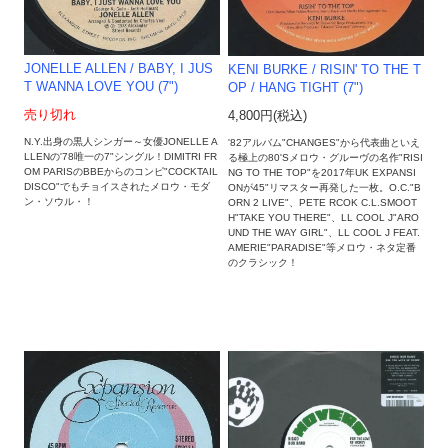
JONELLE ALLEN / BABY, I JUS
KENI BURKE / RISIN' TO THE T
T WANNA LOVE YOU (7")
OP / HANG TIGHT (7")
売り切れ
4,800円(税込)
N.Y.出身の黒人シンガー～女優JONELLE A
'82アルバム"CHANGES"から代表曲といえ
LLENの'78唯一の7"シングル！DIMITRI FR
る極上の80'Sメロウ・グルーヴの名作"RISI
OM PARISのBBEからのコンピ"COCKTAIL
NG TO THE TOP"を2017年UK EXPANSI
DISCO"でもチョイスされたメロウ・モダ
ONが45"リマスター再発した一枚。O.C."B
ン・ソウル・！
ORN 2 LIVE"、PETE RCOK C.L.SMOOT
H"TAKE YOU THERE"、LL COOL J"ARO
UND THE WAY GIRL"、LL COOL J FEAT.
AMERIE"PARADISE"等メロウ・ネタ定番
のクラシック！