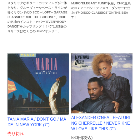
メタリックなギター・カッティングが一体
MURO"ELEGANT FUNK"収録、CHIC直系
となり、グルーヴィーなベース・ラインが
のN.Y.アーバン・ディスコ・ダンサーに仕
導くサウンドのDISCO～LOFT～GARAGE
上げたDISCO CLASSICS"ON THE BEA
CLASSICS"RIDE THE GROOVE"、CHIC
T"！
の名曲のインスト・カバー"EVERYBODY
DANCE"をカップリング！！45"はUS盤の
リリースはなくこのUK45"オンリー。
ALEXANDER O'NEAL FEATURI
TANIA MARIA / DON'T GO / MA
NG CHERRELLE / NEVER KNE
DE IN NEW YORK (7")
W LOVE LIKE THIS (7")
売り切れ
580円(税込)