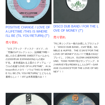
DISCO DUB BAND / FOR THE L
POSITIVE CHANGE / LOVE OF
OVE OF MONEY (7")
A LIFETIME /THIS IS WHERE
I'LL BE (TIL YOU RETURN) (7")
売り切れ
売り切れ
'76に本シングル一枚のみ残したプロジェク
ト「DISCO DUB BAND」の45"再発。GA
「U.S.ブラック・ディスク・ガイド」の
MBLE & HUFF作、THE O'JAYS"FOR THE
「究極のLPコレクション」誌掲載'78唯一
LOVE OF MONEY"のカバーで幾多のDJが
残したD.C.産RARE SWEETアルバムから
プレイし、J DILLA、GLENN UNDERGRO
の2000年UK EXPANSIONからの初4
UND、TODD TERRY等がサンプリング、D
5"化。 多幸感溢れる上質のミディアム・ソ
J HARVEY等がREMIXもしたLOFT～GAR
ウルの名曲"LOVE OF A LIFETIME"、Al Jo
AGE CLASSICS"FOR THE LOVE OF MO
hnson作のメロウ・ソウル"THIS IS WHER
NEY"！！
E I'LL BE (TIL YOU RETURN) "とどちらも
素晴らしい！！45"は本再発盤のみ！！