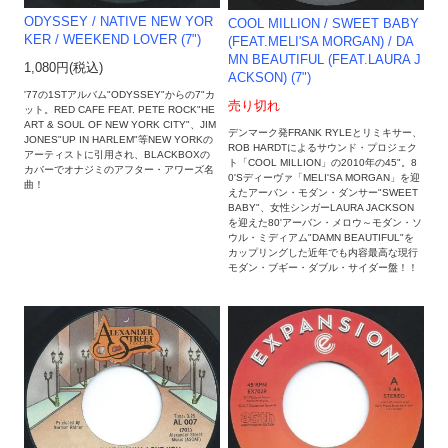
ODYSSEY / NATIVE NEW YOR
COOL MILLION ‎/ SWEET BABY
KER / WEEKEND LOVER (7")
(FEAT.MELI'SA MORGAN) / DA
MN BEAUTIFUL (FEAT.LAURA J
1,080円(税込)
ACKSON) (7")
'77の1STアルバム"ODYSSEY"からの7"カ
売り切れ
ット。RED CAFE FEAT. PETE ROCK"HE
ART & SOUL OF NEW YORK CITY"、JIM
デンマーク発FRANK RYLEとリミキサー、
JONES"UP IN HARLEM"等NEW YORKの
ROB HARDTによるサウンド・プロジェク
アーティストに引用され、BLACKBOXの
ト「COOL MILLION」の2010年の45"。8
カバーでオナジミのアフター・アワーズ名
0'Sディーヴァ「MELI'SA MORGAN」を迎
曲！
えたアーバン・モダン・ダンサー"SWEET
BABY"、女性シンガーLAURA JACKSON
を迎えた80'アーバン・メロウ～モダン・ソ
ウル・ミディアム"DAMN BEAUTIFUL"を
カップリングした近年でも内容最高な現行
モダン・ブギー・ダブル・サイダー盤！！