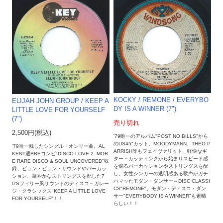
KOCKY / REMONE / EVERYBO
ELIJAH JOHN GROUP / KEEP A
DY IS A WINNER (7")
LITTLE LOVE FOR YOURSELF
(7")
売り切れ
2,500円(税込)
'79唯一のアルバム"POST NO BILLS"から
のUS45"カット。MOODYMANN、THEO P
'79唯一残したシングル・オンリー曲。AL
ARRISH等もフェイヴァリット、軽快なギ
KENT選BBEコンピ"DISCO LOVE 2: MOR
ター・カッティングから始まりスピード感
E RARE DISCO & SOUL UNCOVERED"収
を煽るパーカッションやストリングスを配
録、ピュン・ピュン・サウンドやパーカッ
し、女性シンガーの透明感ある歌声がガチ
ション、華やかなストリングスを配した7
ハマッたモダン・ダンサー～DISC CLASSI
0'Sフィリー風サウンドのディスコ～ガレー
CS"REMONE"、モダン・ディスコ・ダン
ジ・クラシックス"KEEP A LITTLE LOVE
サー"EVERYBODY IS A WINNER"も素晴
FOR YOURSELF"！！
らしい！！