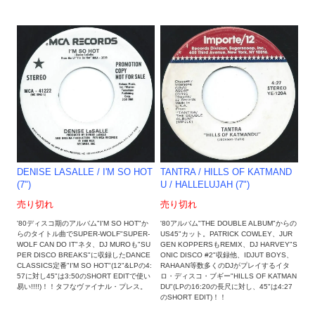
DENISE LASALLE / I'M SO HOT
TANTRA / HILLS OF KATMAND
(7")
U / HALLELUJAH (7")
売り切れ
売り切れ
'80ディスコ期のアルバム"I'M SO HOT"か
'80アルバム"THE DOUBLE ALBUM"からの
らのタイトル曲でSUPER-WOLF"SUPER-
US45"カット。PATRICK COWLEY、JUR
WOLF CAN DO IT"ネタ、DJ MUROも"SU
GEN KOPPERSもREMIX、DJ HARVEY"S
PER DISCO BREAKS"に収録したDANCE
ONIC DISCO #2"収録他、IDJUT BOYS、
CLASSICS定番"I'M SO HOT"(12"&LPの4:
RAHAAN等数多くのDJがプレイするイタ
57に対し45"は3:50のSHORT EDITで使い
ロ・ディスコ・ブギー"HILLS OF KATMAN
易い!!!!)！！タフなヴァイナル・プレス。
DU"(LPの16:20の長尺に対し、45"は4:27
のSHORT EDIT)！！