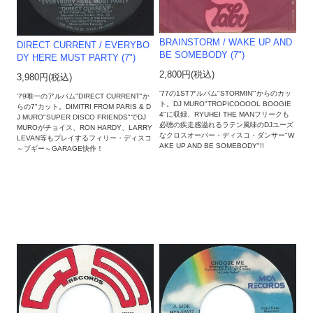
BRAINSTORM / WAKE UP AND
DIRECT CURRENT / EVERYBO
BE SOMEBODY (7")
DY HERE MUST PARTY (7")
2,800円(税込)
3,980円(税込)
'77の1STアルバム"STORMIN'"からのカッ
'79唯一のアルバム"DIRECT CURRENT"か
ト。DJ MURO"TROPICOOOOL BOOGIE
らの7"カット。DIMITRI FROM PARIS & D
4"に収録、RYUHEI THE MANフリークも
J MURO"SUPER DISCO FRIENDS"でDJ
必聴の疾走感溢れるラテン風味のDJユーズ
MUROがチョイス、RON HARDY、LARRY
なクロスオーバー・ディスコ・ダンサー"W
LEVAN等もプレイするフィリー・ディスコ
AKE UP AND BE SOMEBODY"!!
～ブギー～GARAGE快作！