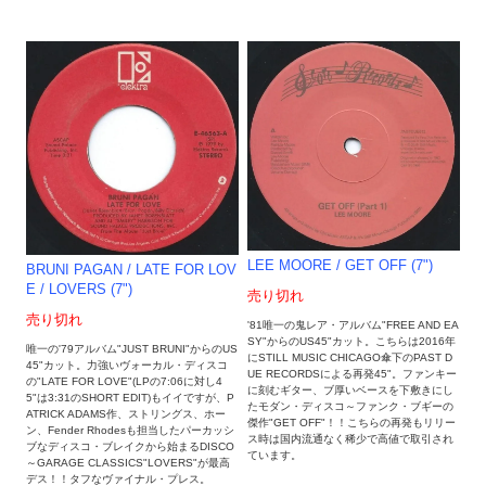
LEE MOORE / GET OFF (7")
BRUNI PAGAN / LATE FOR LOV
E / LOVERS (7")
売り切れ
売り切れ
'81唯一の鬼レア・アルバム"FREE AND EA
SY"からのUS45"カット。こちらは2016年
唯一の'79アルバム"JUST BRUNI"からのUS
にSTILL MUSIC CHICAGO傘下のPAST D
45"カット。力強いヴォーカル・ディスコ
UE RECORDSによる再発45"。ファンキー
の"LATE FOR LOVE"(LPの7:06に対し4
に刻むギター、ブ厚いベースを下敷きにし
5"は3:31のSHORT EDIT)もイイですが、P
たモダン・ディスコ～ファンク・ブギーの
ATRICK ADAMS作、ストリングス、ホー
傑作"GET OFF"！！こちらの再発もリリー
ン、Fender Rhodesも担当したパーカッシ
ス時は国内流通なく稀少で高値で取引され
ブなディスコ・ブレイクから始まるDISCO
ています。
～GARAGE CLASSICS"LOVERS"が最高
デス！！タフなヴァイナル・プレス。