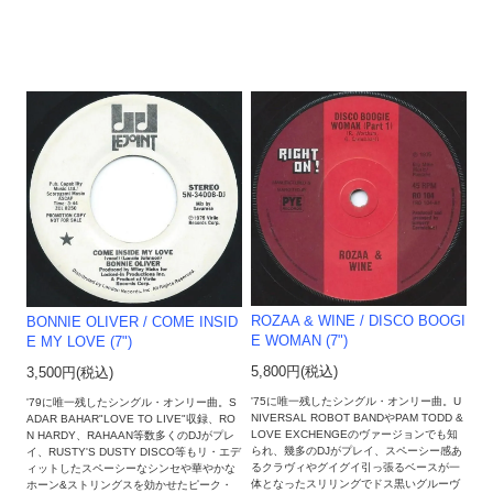
ROZAA & WINE / DISCO BOOGI
BONNIE OLIVER / COME INSID
E WOMAN (7")
E MY LOVE (7")
5,800円(税込)
3,500円(税込)
'75に唯一残したシングル・オンリー曲。U
'79に唯一残したシングル・オンリー曲。S
NIVERSAL ROBOT BANDやPAM TODD &
ADAR BAHAR"LOVE TO LIVE"収録、RO
LOVE EXCHENGEのヴァージョンでも知
N HARDY、RAHAAN等数多くのDJがプレ
られ、幾多のDJがプレイ、スペーシー感あ
イ、RUSTY'S DUSTY DISCO等もリ・エデ
るクラヴィやグイグイ引っ張るベースが一
ィットしたスペーシーなシンセや華やかな
体となったスリリングでドス黒いグルーヴ
ホーン&ストリングスを効かせたピーク・