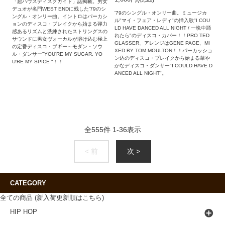
「超ハウスディスクガイド」誌掲載。男女
デュオが名門WEST ENDに残した'79のシ
'79のシングル・オンリー曲。ミュージカ
ングル・オンリー曲。イントロはパーカシ
ル"マイ・フェア・レディ"の挿入歌"I COU
ョンのディスコ・ブレイクから始まる弾力
LD HAVE DANCED ALL NIGHT / 一晩中踊
感あるリズムと洗練されたストリングスの
れたら"のディスコ・カバー！！PRO TED
サウンドに男女ヴォーカルが溶け込む極上
GLASSER、アレンジはGENE PAGE、MI
の定番ディスコ・ブギー～モダン・ソウ
XED BY TOM MOULTON！！パーカッショ
ル・ダンサー"YOU'RE MY SUGAR, YO
ン込のディスコ・ブレイクから始まる華や
U'RE MY SPICE "！！
かなディスコ・ダンサー"I COULD HAVE D
ANCED ALL NIGHT"。
全
555
件
1
-
36
表示
< 前
次 >
CATEGORY
全ての商品 (新入荷更新順はこちら)
HIP HOP