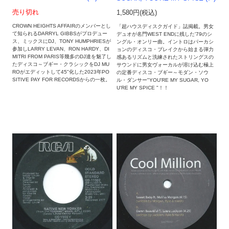
売り切れ
1,580円(税込)
CROWN HEIGHTS AFFAIRのメンバーとし
「超ハウスディスクガイド」誌掲載。男女
て知られるDARRYL GIBBSがプロデュー
デュオが名門WEST ENDに残した'79のシ
ス、ミックスにDJ、TONY HUMPHRIESが
ングル・オンリー曲。イントロはパーカシ
参加しLARRY LEVAN、RON HARDY、DI
ョンのディスコ・ブレイクから始まる弾力
MITRI FROM PARIS等幾多のDJ達を魅了し
感あるリズムと洗練されたストリングスの
たディスコ～ブギー・クラシックをDJ MU
サウンドに男女ヴォーカルが溶け込む極上
ROがエディットして45"化した2023年PO
の定番ディスコ・ブギー～モダン・ソウ
SITIVE PAY FOR RECORDSからの一枚。
ル・ダンサー"YOU'RE MY SUGAR, YO
U'RE MY SPICE "！！