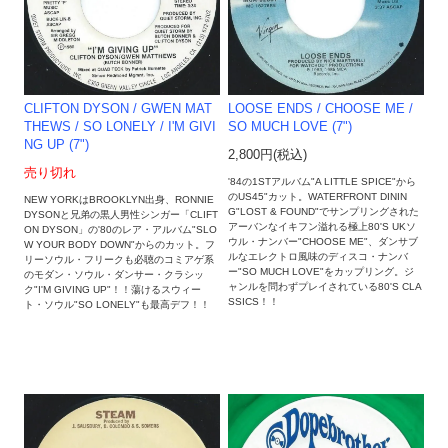
LOOSE ENDS / CHOOSE ME /
CLIFTON DYSON / GWEN MAT
SO MUCH LOVE (7")
THEWS ‎/ SO LONELY / I'M GIVI
NG UP (7")
2,800円(税込)
売り切れ
'84の1STアルバム"A LITTLE SPICE"から
のUS45"カット。WATERFRONT DININ
NEW YORKはBROOKLYN出身、RONNIE
G"LOST & FOUND"でサンプリングされた
DYSONと兄弟の黒人男性シンガー「CLIFT
アーバンなイキフン溢れる極上80'S UKソ
ON DYSON」の'80のレア・アルバム"SLO
ウル・ナンバー"CHOOSE ME"、ダンサブ
W YOUR BODY DOWN"からのカット。フ
ルなエレクトロ風味のディスコ・ナンバ
リーソウル・フリークも必聴のコミアゲ系
ー"SO MUCH LOVE"をカップリング。ジ
のモダン・ソウル・ダンサー・クラシッ
ャンルを問わずプレイされている80'S CLA
ク"I'M GIVING UP"！！蕩けるスウィー
SSICS！！
ト・ソウル"SO LONELY"も最高デフ！！