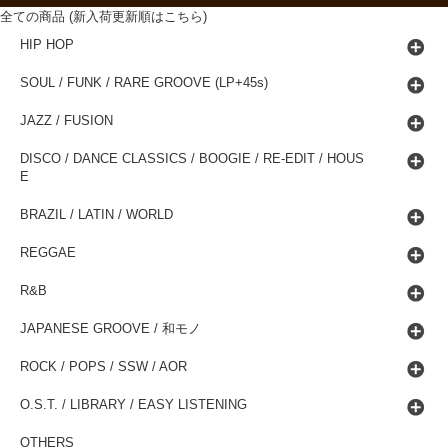
全ての商品 (新入荷更新順はこちら)
HIP HOP
SOUL / FUNK / RARE GROOVE (LP+45s)
JAZZ / FUSION
DISCO / DANCE CLASSICS / BOOGIE / RE-EDIT / HOUS
E
BRAZIL / LATIN / WORLD
REGGAE
R&B
JAPANESE GROOVE / 和モノ
ROCK / POPS / SSW / AOR
O.S.T. / LIBRARY / EASY LISTENING
OTHERS