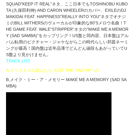
SQUAD"KEEP IT REAL"ネタ、ここ日本でもTOSHINOBU KUBO
TA (久保田利伸) AND CARON WHEELERのカバー、EXILEのDJ
MAKIDAI FEAT. HAPPINESS"REALLY INTO YOU"ネタでオナジ
ミのBILL WITHERSのヴォーカルが印象的な80'Sメロウ名曲！T
HE GAME FEAT. WALE"STRIPPER"ネタの"MAKE ME A MEMOR
Y (SAD SAMBA)"をカップリング！US盤と同内容、日本盤はアル
バム転用のピクチャー・ジャケながらこの時代らしい邦題ネーミ
ングが最高！国内盤は近年品薄でどんどん値段もあがっていてU
S盤より見かけません。
TRACK LIST
A,クリスタルの恋人たち JUST THE TWO OF US
B,メイク・ミー・ア・メモリー MAKE ME A MEMORY (SAD SA
MBA)