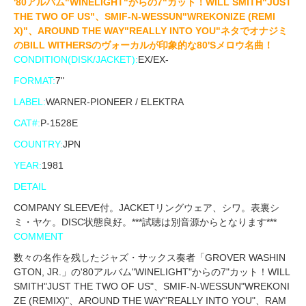
'80アルバム"WINELIGHT"からの7"カット！WILL SMITH"JUST
THE TWO OF US"、SMIF-N-WESSUN"WREKONIZE (REMI
X)"、AROUND THE WAY"REALLY INTO YOU"ネタでオナジミ
のBILL WITHERSのヴォーカルが印象的な80'Sメロウ名曲！
CONDITION(DISK/JACKET):
EX/EX-
FORMAT:
7"
LABEL:
WARNER-PIONEER / ELEKTRA
CAT#:
P-1528E
COUNTRY:
JPN
YEAR:
1981
DETAIL
COMPANY SLEEVE付。JACKETリングウェア、シワ。表裏シ
ミ・ヤケ。DISC状態良好。***試聴は別音源からとなります***
COMMENT
数々の名作を残したジャズ・サックス奏者「GROVER WASHIN
GTON, JR.」の'80アルバム"WINELIGHT"からの7"カット！WILL
SMITH"JUST THE TWO OF US"、SMIF-N-WESSUN"WREKONI
ZE (REMIX)"、AROUND THE WAY"REALLY INTO YOU"、RAM