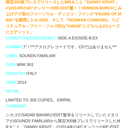
限定300枚プレスでリリースしたMR.Kこと「DANNY KRIVIT」
の2014年の45"オンリーのRE-EDIT盤！！VERNON BURCHこみ
上げアゲ系のフリーソウル・ディスコ・ファンク"FRAME OF M
IND"を調理したA-SIDE、そして「NORMAN CONNORS」スピ
リチュアル～フリー・ジャズ的な"KWASI"とどちらもDJユーズ
にエディット。
CONDITION(DISK/JACKET):
SIDE-A:EX/SIDE-B:EX
FORMAT:
7" / ***アナログレコードです。CDではありません***
LABEL:
SOUNDS FAMILIAR
CAT#:
MRK 001
COUNTRY:
ITALY
YEAR:
2014
DETAIL
LIMITED TO 300 COPIES。33RPM。
COMMENT
シカゴのSADAR BAHARのEDIT盤等をリリースしていたイタリ
アのSOUNDS FAMILIARから限定300枚プレスでリリースしたM
R.Kこと「DANNY KRIVIT」の2014年の45"オンリーのRE-EDIT