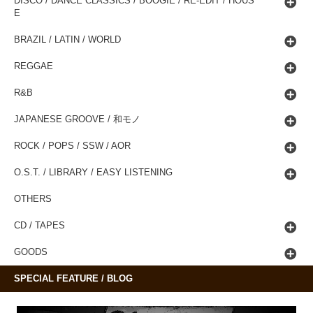
DISCO / DANCE CLASSICS / BOOGIE / RE-EDIT / HOUS
E
BRAZIL / LATIN / WORLD
REGGAE
R&B
JAPANESE GROOVE / 和モノ
ROCK / POPS / SSW / AOR
O.S.T. / LIBRARY / EASY LISTENING
OTHERS
CD / TAPES
GOODS
SPECIAL FEATURE / BLOG