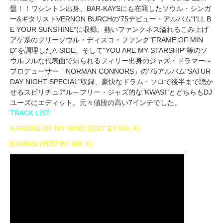
盤！！ワシントン出身、BAR-KAYSにも在籍したソウル・シンガ
ー&ギタリストVERNON BURCHの'75デビュー・アルバム"I'LL B
E YOUR SUNSHINE"に収録、熱いファンクネス溢れるこみ上げ
アゲ系のフリーソウル・ディスコ・ファンク"FRAME OF MIN
D"を調理したA-SIDE、そして"YOU ARE MY STARSHIP"等のソ
ウルフルな代表曲で知られるフィリー出身のジャズ・ドラマー～
プロデューサー「NORMAN CONNORS」の'75アルバム"SATUR
DAY NIGHT SPECIAL"収録、豪快なドラム・ソロで後半まで聴か
せるスピリチュアル～フリー・ジャズ的な"KWASI"とどちらもDJ
ユーズにエディット。元々値段の高い7インチでした。
TRACK LIST
A,FRAME OF MY MIND (EDIT BY MR. K)
B,KWASI (EDIT BY MR. K)