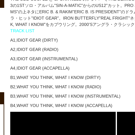
3の1STソロ・アルバム"SIN-A-MATIC"からのUS12"カット。PRO J.J.
MS"の上ネタにERIC B. & RAKIM"ERIC B. IS PRESI
ラ・ヒット"IDIOT GEAR"。IRON BUTTERFLY"REAL FRI
K, WHAT I KNOW"をカプウリング。2000'Sアングラ・クラシッ
TRACK LIST
A1,IDIOT GEAR (DIRTY)
A2,IDIOT GEAR (RADIO)
A3,IDIOT GEAR (INSTRUMENTAL)
A4,IDIOT GEAR (ACCAPELLA)
B1,WHAT YOU THINK, WHAT I KNOW (DIRTY)
B2,WHAT YOU THINK, WHAT I KNOW (RADIO)
B3,WHAT YOU THINK, WHAT I KNOW (INSTRUMENTAL)
B4,WHAT YOU THINK, WHAT I KNOW (ACCAPELLA)