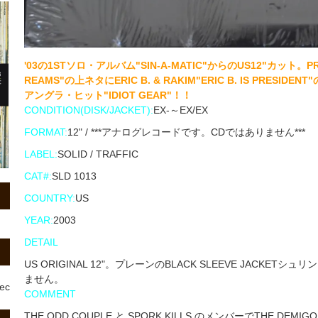
'03の1STソロ・アルバム"SIN-A-MATIC"からのUS12"カット。PRO J
REAMS"の上ネタにERIC B. & RAKIM"ERIC B. IS PR
アングラ・ヒット"IDIOT GEAR"！！
CONDITION(DISK/JACKET):
EX-～EX/EX
FORMAT:
12" / ***アナログレコードです。CDではありません***
LABEL:
SOLID / TRAFFIC
CAT#:
SLD 1013
COUNTRY:
US
YEAR:
2003
DETAIL
US ORIGINAL 12"。プレーンのBLACK SLEEVE JAC
ません。
rec
COMMENT
THE ODD COUPLE と SPORK KILLS のメンバーでTHE DE