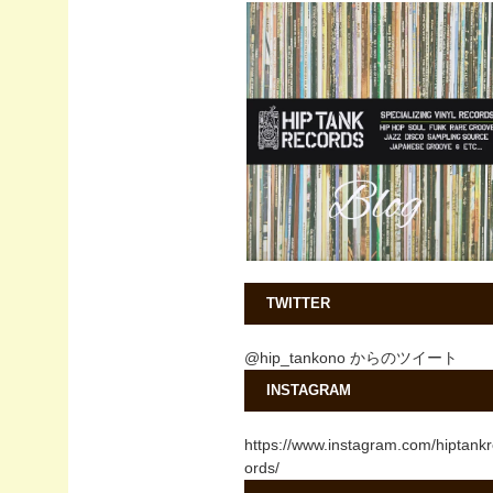
TWITTER
@hip_tankono からのツイート
INSTAGRAM
https://www.instagram.com/hiptank
ords/