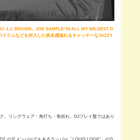
.J. BROWN。JOE SAMPLE"IN ALL MY WILDEST D
ESIDENT"のドラムなどを封入した疾走感溢れるキャッチーなJAZZY
KETシュリンク。リングウェア・角打ち・角折れ。DJプレイ盤ではあり
MIGODZ の元メンバーでもあるラッパー「LOUIS LOGIC」の'0