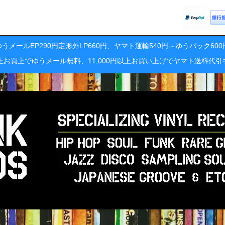
うメールEP290円定形外LP660円、ヤマト運輸540円～ゆうパック60
円以上お買上でゆうメール無料、11,000円以上お買い上げでヤマト送料代