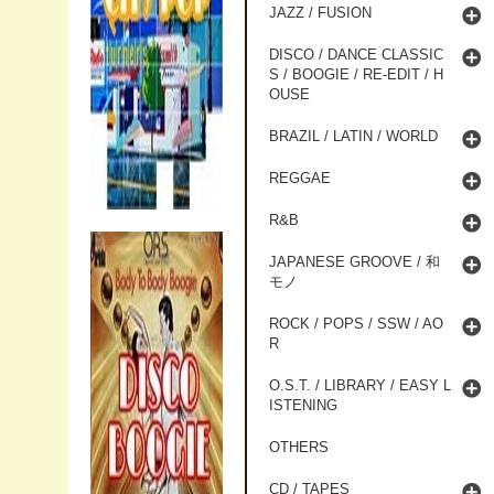
JAZZ / FUSION
DISCO / DANCE CLASSIC
S / BOOGIE / RE-EDIT / H
OUSE
BRAZIL / LATIN / WORLD
REGGAE
R&B
JAPANESE GROOVE / 和
モノ
ROCK / POPS / SSW / AO
R
O.S.T. / LIBRARY / EASY L
ISTENING
OTHERS
CD / TAPES