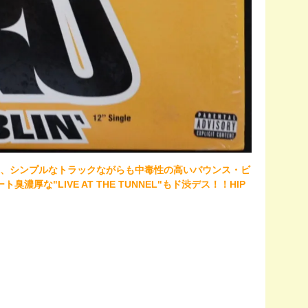
RO YOGI、シンプルなトラックながらも中毒性の高いバウンス・ビ
臭濃厚な"LIVE AT THE TUNNEL"もド渋デス！！HIP