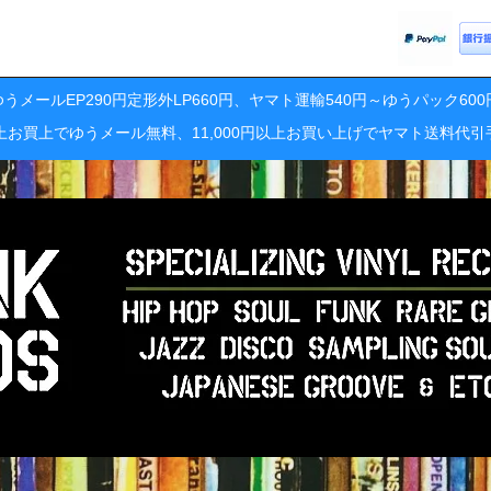
うメールEP290円定形外LP660円、ヤマト運輸540円～ゆうパック60
円以上お買上でゆうメール無料、11,000円以上お買い上げでヤマト送料代