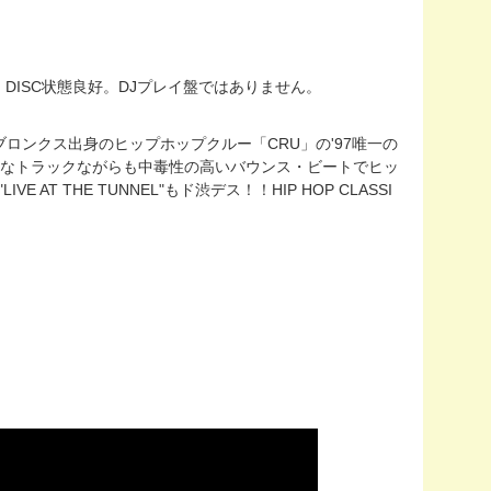
打ち。DISC状態良好。DJプレイ盤ではありません。
ロンクス出身のヒップホップクルー「CRU」の'97唯一の
I、シンプルなトラックながらも中毒性の高いバウンス・ビートでヒッ
E AT THE TUNNEL"もド渋デス！！HIP HOP CLASSI