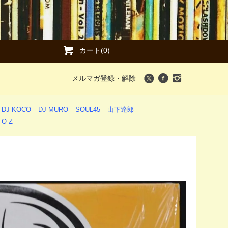
カート(0)
メルマガ登録・解除
DJ KOCO
DJ MURO
SOUL45
山下達郎
O Z