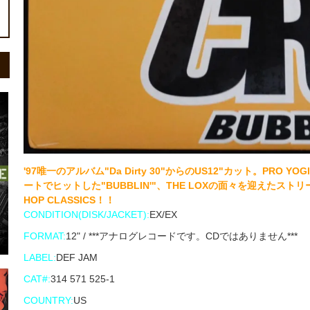
'97唯一のアルバム"Da Dirty 30"からのUS12"カット。P
ートでヒットした"BUBBLIN'"、THE LOXの面々を迎えたストリート
HOP CLASSICS！！
CONDITION(DISK/JACKET):
EX/EX
FORMAT:
12" / ***アナログレコードです。CDではありません***
LABEL:
DEF JAM
CAT#:
314 571 525-1
COUNTRY:
US