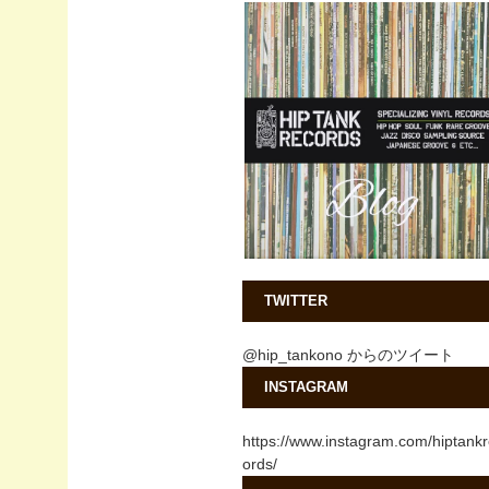
TWITTER
@hip_tankono からのツイート
INSTAGRAM
https://www.instagram.com/hiptank
ords/