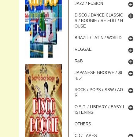
JAZZ / FUSION
DISCO / DANCE CLASSIC
S / BOOGIE / RE-EDIT / H
OUSE
BRAZIL / LATIN / WORLD
REGGAE
R&B
JAPANESE GROOVE / 和
モノ
ROCK / POPS / SSW / AO
R
O.S.T. / LIBRARY / EASY L
ISTENING
OTHERS
CD / TAPES