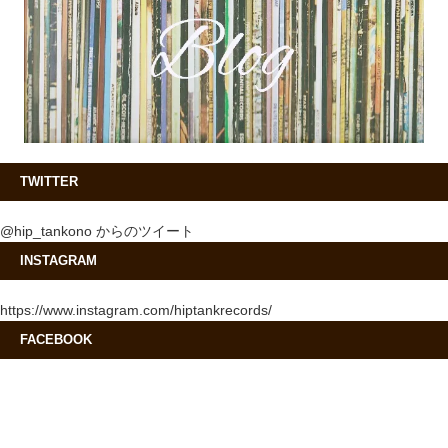
TWITTER
@hip_tankono からのツイート
INSTAGRAM
https://www.instagram.com/hiptankrecords/
FACEBOOK