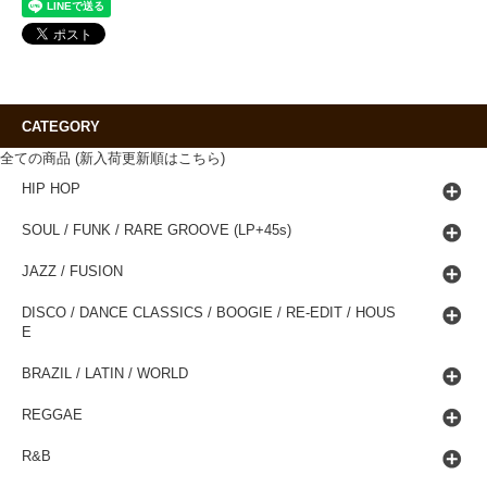
CATEGORY
全ての商品 (新入荷更新順はこちら)
HIP HOP
SOUL / FUNK / RARE GROOVE (LP+45s)
JAZZ / FUSION
DISCO / DANCE CLASSICS / BOOGIE / RE-EDIT / HOUS
E
BRAZIL / LATIN / WORLD
REGGAE
R&B