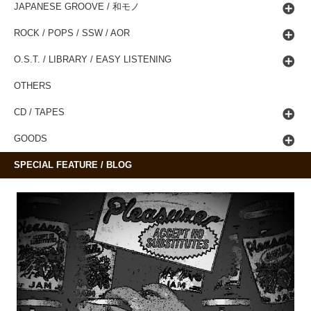
JAPANESE GROOVE / 和モノ
ROCK / POPS / SSW / AOR
O.S.T. / LIBRARY / EASY LISTENING
OTHERS
CD / TAPES
GOODS
SPECIAL FEATURE / BLOG