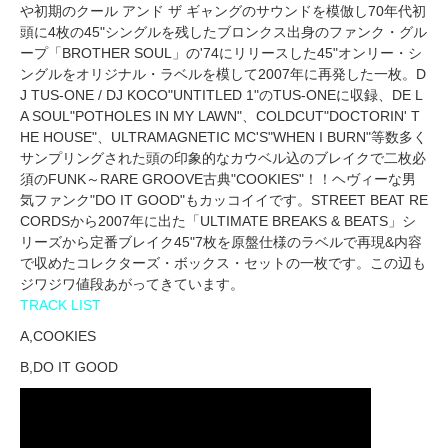
や初期のクール アンド ザ ギャングのサウンドを模倣し70年代初
頭に4枚の45"シングルを残したブロンクス出身のファンク・グル
ープ「BROTHER SOUL」の'74にリリースした45"オンリー・シ
ングルをオリジナル・ラベルを模して2007年に再発した一枚。D
J TUS-ONE / DJ KOCO"UNTITLED 1"のTUS-ONEに収録、DE L
A SOUL"POTHOLES IN MY LAWN"、COLDCUT"DOCTORIN' T
HE HOUSE"、ULTRAMAGNETIC MC'S"WHEN I BURN"等数多く
サンプリングされた頭の印象的なカウベル込のブレイクで二枚必
須のFUNK～RARE GROOVE古典"COOKIES"！！ヘヴィーな男
気ファンク"DO IT GOOD"もカッコイイです。STREET BEAT RE
CORDSから2007年に出た「ULTIMATE BREAKS & BEATS」シ
リーズから定番ブレイク45"7枚を原盤仕様のラベルで再現&内容
で収めたコレクターズ・ボックス・セットの一枚です。この辺も
ジワジワ値段あがってきています。
TRACK LIST
A,COOKIES
B,DO IT GOOD