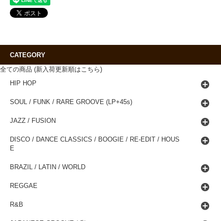
CATEGORY
全ての商品 (新入荷更新順はこちら)
HIP HOP
SOUL / FUNK / RARE GROOVE (LP+45s)
JAZZ / FUSION
DISCO / DANCE CLASSICS / BOOGIE / RE-EDIT / HOUS
E
BRAZIL / LATIN / WORLD
REGGAE
R&B