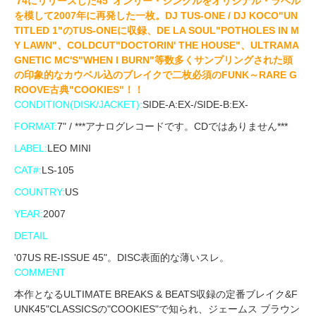
'74にリリースした45"オンリー・シングルをオリジナル・ラベル
を模して2007年に再発した一枚。DJ TUS-ONE / DJ KOCO"UN
TITLED 1"のTUS-ONEに収録、DE LA SOUL"POTHOLES IN M
Y LAWN"、COLDCUT"DOCTORIN' THE HOUSE"、ULTRAMA
GNETIC MC'S"WHEN I BURN"等数多くサンプリングされた頭
の印象的なカウベル込のブレイクで二枚必須のFUNK～RARE G
ROOVE古典"COOKIES"！！
CONDITION(DISK/JACKET):
SIDE-A:EX-/SIDE-B:EX-
FORMAT:
7" / ***アナログレコードです。CDではありません***
LABEL:
LEO MINI
CAT#:
LS-105
COUNTRY:
US
YEAR:
2007
DETAIL
'07US RE-ISSUE 45"。DISC表面的な薄いスレ。
COMMENT
本作となるULTIMATE BREAKS & BEATS収録の定番ブレイク&F
UNK45"CLASSICSの"COOKIES"で知られ、ジェームス ブラウン