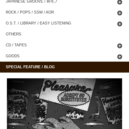
JAPANESE GROOVE / 和モノ
ROCK / POPS / SSW / AOR
O.S.T. / LIBRARY / EASY LISTENING
OTHERS
CD / TAPES
GOODS
SPECIAL FEATURE / BLOG