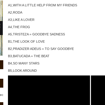
A1,WITH A LITTLE HELP FROM MY FRIENDS
A2,RODA
A3,LIKE A LOVER
A4,THE FROG
A5,TRISTEZA = GOODBYE SADNESS
B1,THE LOOK OF LOVE
B2,PRADIZER ADEUS = TO SAY GOODBYE
B3,BATUCADA = THE BEAT
B4,SO MANY STARS
B5,LOOK AROUND
rec