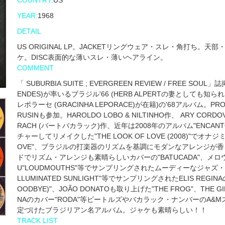
COUNTRY:
US
YEAR:
1968
DETAIL
US ORIGINAL LP。JACKETリングウェア・スレ・角打ち。
ケ。DISC表面的な薄いスレ・薄いヘアライン。
COMMENT
「 SUBURBIA SUITE ; EVERGREEN REVIEW / FREE
ENDES)が率いるブラジル'66 (HERB ALPERTの妻としても
レポラーセ (GRACINHA LEPORACE)が在籍)の'68アルバム。PRO 
RUSINも参加。HAROLDO LOBO & NILTINHO作、 ARY COR
RACH (バートバカラック)作、近年は2008年のアルバム"ENCANTO"
チャーしてリメイクした"THE LOOK OF LOVE (2008)"でオナジミの
OVE"、ブラジルの打楽器のリズムを基調にモダンなアレンジが香るマ
ドでリズム・アレンジも素晴らしいカバーの"BATUCADA"、メロウ・ボ
U"LOUDMOUTHS"等でサンプリングされたムーディーなジャズ・ボッサ"S
LLUMINATED SUNLIGHT"等でサンプリングされたELIS REGINA
OODBYE)"、JOÃO DONATOも取り上げた"THE FROG"、THE
NAのカバー"RODA"等ビートルズやバカラック・ナンバーのA
定づけたブラジリアン名アルバム。ジャケも素晴らしい！！
TRACK LIST