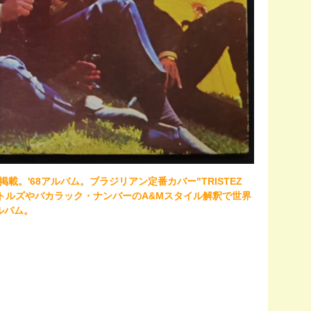
 SOUL」誌掲載。'68アルバム。ブラジリアン定番カバー"TRISTEZ
等ビートルズやバカラック・ナンバーのA&Mスタイル解釈で世界
ルバム。