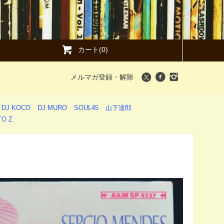
カート(0)
メルマガ登録・解除
DJ KOCO
DJ MURO
SOUL45
山下達郎
O Z