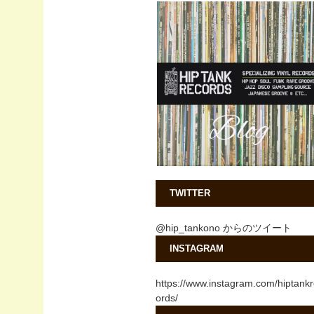
TWITTER
@hip_tankono からのツイート
INSTAGRAM
https://www.instagram.com/hiptank
ords/