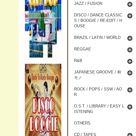
JAZZ / FUSION
DISCO / DANCE CLASSIC
S / BOOGIE / RE-EDIT / H
OUSE
BRAZIL / LATIN / WORLD
REGGAE
R&B
JAPANESE GROOVE / 和
モノ
ROCK / POPS / SSW / AO
R
O.S.T. / LIBRARY / EASY L
ISTENING
OTHERS
CD / TAPES