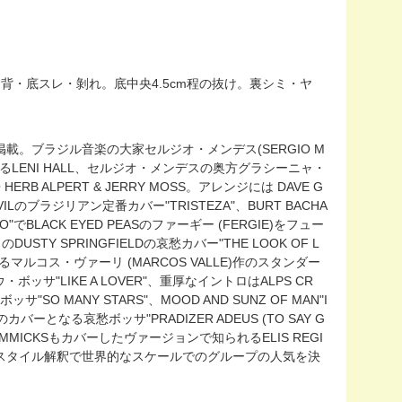
天部・背・底スレ・剝れ。底中央4.5cm程の抜け。裏シミ・ヤ
 SOUL」誌掲載。ブラジル音楽の大家セルジオ・メンデス(SERGIO M
知られるLENI HALL、セルジオ・メンデスの奥方グラシーニャ・
HERB ALPERT & JERRY MOSS。アレンジには DAVE G
DOVILのブラジリアン定番カバー"TRISTEZA"、BURT BACHA
でBLACK EYED PEASのファーギー (FERGIE)をフュー
DUSTY SPRINGFIELDの哀愁カバー"THE LOOK OF L
ルコス・ヴァーリ (MARCOS VALLE)作のスタンダー
ッサ"LIKE A LOVER"、重厚なイントロはALPS CR
O MANY STARS"、MOOD AND SUNZ OF MAN"I
のカバーとなる哀愁ボッサ"PRADIZER ADEUS (TO SAY G
 GIMMICKSもカバーしたヴァージョンで知られるELIS REGI
&Mスタイル解釈で世界的なスケールでのグループの人気を決