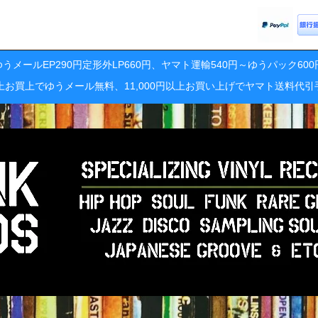
うメールEP290円定形外LP660円、ヤマト運輸540円～ゆうパック60
円以上お買上でゆうメール無料、11,000円以上お買い上げでヤマト送料代