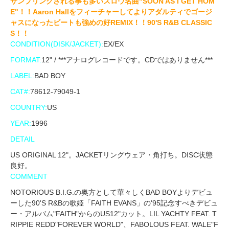
サンプリングされる事も多いスロウ名曲"SOON AS I GET HOM
E"！！Aaron Hallをフィーチャーしてよりアダルティでゴージ
ャスになったビートも強めの好REMIX！！90'S R&B CLASSIC
S！！
CONDITION(DISK/JACKET):
EX/EX
FORMAT:
12" / ***アナログレコードです。CDではありません***
LABEL:
BAD BOY
CAT#:
78612-79049-1
COUNTRY:
US
YEAR:
1996
DETAIL
US ORIGINAL 12"。JACKETリングウェア・角打ち。DISC状態
良好。
COMMENT
NOTORIOUS B.I.G.の奥方として華々しくBAD BOYよりデビュ
ーした90'S R&Bの歌姫「FAITH EVANS」の'95記念すべきデビュ
ー・アルバム"FAITH"からのUS12"カット。LIL YACHTY FEAT. T
RIPPIE REDD"FOREVER WORLD"、FABOLOUS FEAT. WALE"F