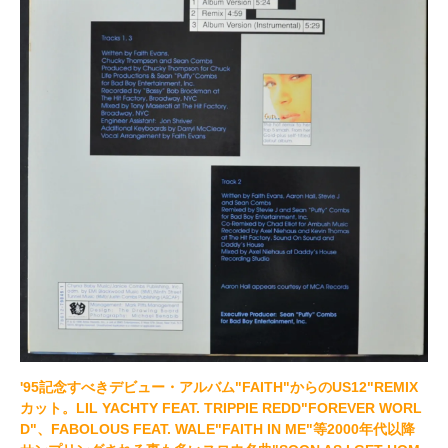
'95記念すべきデビュー・アルバム"FAITH"からのUS12"REMIX
カット。LIL YACHTY FEAT. TRIPPIE REDD"FOREVER WORL
D"、FABOLOUS FEAT. WALE"FAITH IN ME"等2000年代以降