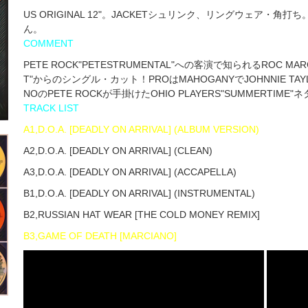
US ORIGINAL 12"。JACKETシュリンク、リングウェア・
ん。
COMMENT
PETE ROCK"PETESTRUMENTAL"への客演で知られるROC MA
T"からのシングル・カット！PROはMAHOGANYでJOHNNIE TAYL
NOのPETE ROCKが手掛けたOHIO PLAYERS"SUMMERTIME"
TRACK LIST
A1,D.O.A. [DEADLY ON ARRIVAL] (ALBUM VERSION)
A2,D.O.A. [DEADLY ON ARRIVAL] (CLEAN)
A3,D.O.A. [DEADLY ON ARRIVAL] (ACCAPELLA)
B1,D.O.A. [DEADLY ON ARRIVAL] (INSTRUMENTAL)
B2,RUSSIAN HAT WEAR [THE COLD MONEY REMIX]
B3,GAME OF DEATH [MARCIANO]