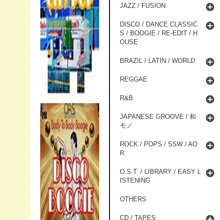
JAZZ / FUSION
DISCO / DANCE CLASSIC
S / BOOGIE / RE-EDIT / H
OUSE
BRAZIL / LATIN / WORLD
REGGAE
R&B
JAPANESE GROOVE / 和
モノ
ROCK / POPS / SSW / AO
R
O.S.T. / LIBRARY / EASY L
ISTENING
OTHERS
CD / TAPES