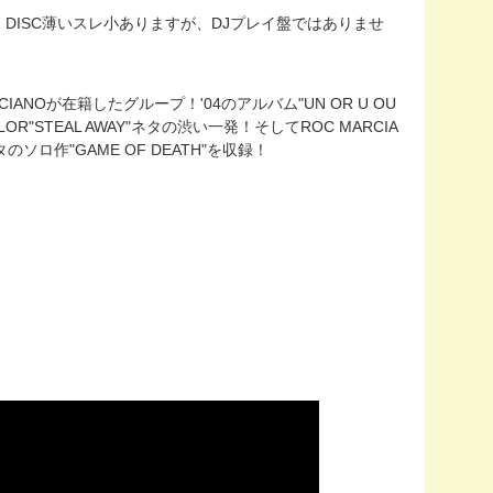
角打ち。DISC薄いスレ小ありますが、DJプレイ盤ではありませ
RCIANOが在籍したグループ！'04のアルバム"UN OR U OU
OR"STEAL AWAY"ネタの渋い一発！そしてROC MARCIA
ネタのソロ作"GAME OF DEATH"を収録！