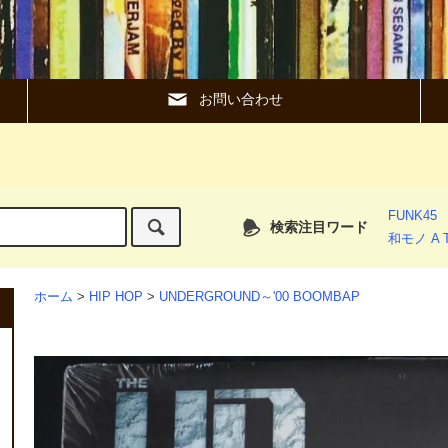
お問い合わせ
FUNK45
検索注目ワード
和モノ A T
ホーム
>
HIP HOP
>
UNDERGROUND～'00 BOOMBAP