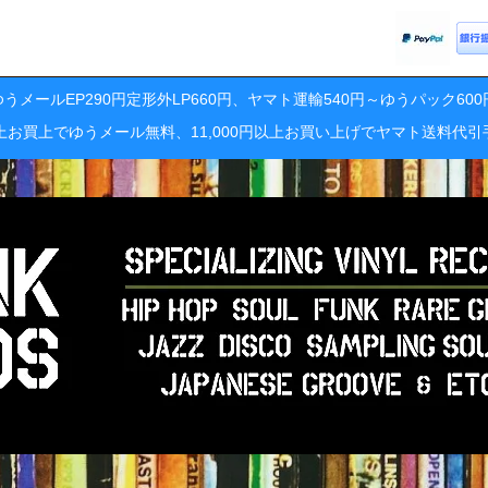
うメールEP290円定形外LP660円、ヤマト運輸540円～ゆうパック60
円以上お買上でゆうメール無料、11,000円以上お買い上げでヤマト送料代