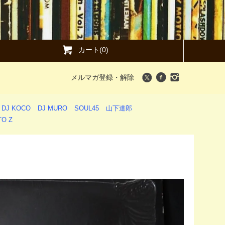
カート(0)
メルマガ登録・解除
DJ KOCO
DJ MURO
SOUL45
山下達郎
O Z