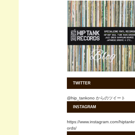
TWITTER
@hip_tankono からのツイート
INSTAGRAM
https://www.instagram.com/hiptank
ords/