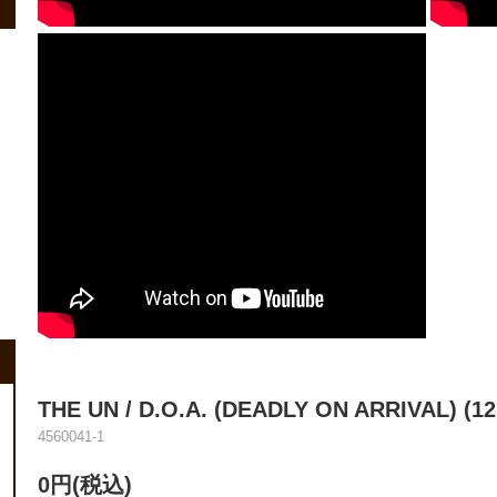
THE UN / D.O.A. (DEADLY ON ARRIVAL) (12
4560041-1
0円(税込)