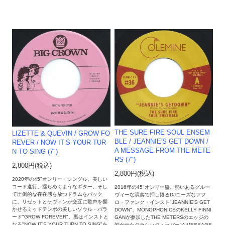
THE SURE FIRE SOUL ENSEM
LIZETTE & QUEVIN / GROW FO
BLE / JEANNIE'S GET DOWN /
REVER / NOW IT’S YOUR TUR
A MESSAGE FROM THE METE
N TO SING (7")
RS (7")
2,800円(税込)
2,800円(税込)
2020年の45"オンリー・シングル。美しい
コード進行、揺らめくようなギター、そし
2016年の45"オンリー盤。勢いあるグルー
て圧倒的な存在感を放つドラムをバック
ヴィーな演奏で押し捲るDJユーズなアフ
に、リゼットとケヴィンが交互に歌声を響
ロ・ファンク・インスト"JEANNIE'S GET
かせるミッドテンポの美しいソウル・バラ
DOWN"、MONOPHONICSのKELLY FINNI
ード"GROW FOREVER"。裏はインストと
GANが参加したTHE METERSのエッジの
なる"NOW IT’S YOUR TURN TO SING"を
効かせたクラシック・カバー"A MESSAGE