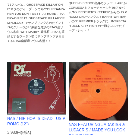
QUEENS BRIDGE出身のラッパーLAKEが
'73アルバム。GHOSTFACE KILLAH"ON
CORMEGAをフューチャーした'06アルバ
E"ネタのディープ・ソウル"YOU ROAM W
ム"MY BROTHER'S KEEPER"からのUS P
HEN YOU DON'T GET IT AT HOME"、RA
ROMO ONLYシングル！BARRY WHITE使
EKWON FEAT. GHOSTFACE KILLAH"CRI
いのDJ PREMIERトラックに、INSPECTA
MINOLOGY"でサンプリングされたイント
H DECK"CITY HIGH"の一節をコスッたド
ロのグルーヴが印象的な鬼渋のSTAX産ソ
ープ・シット！
ウル名曲"WHY MARRY"等流石にRZAを筆
頭とするウータン勢にサンプリングされま
くるSTAX南部産ソウル名盤！！
NAS / HIP HOP IS DEAD - US P
ROMO (12")
NAS FEATURING JADAKISS &
LUDACRIS / MADE YOU LOOK
3,980円(税込)