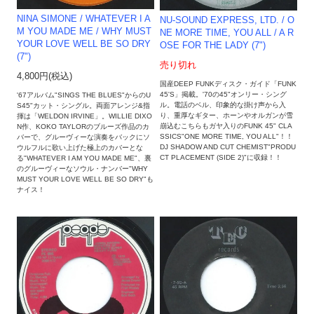
NINA SIMONE / WHATEVER I A
NU-SOUND EXPRESS, LTD. / O
M YOU MADE ME / WHY MUST
NE MORE TIME, YOU ALL / A R
YOUR LOVE WELL BE SO DRY
OSE FOR THE LADY (7")
(7")
売り切れ
4,800円(税込)
国産DEEP FUNKディスク・ガイド「FUNK
45'S」掲載。'70の45"オンリー・シング
'67アルバム"SINGS THE BLUES"からのU
ル。電話のベル、印象的な掛け声から入
S45"カット・シングル。両面アレンジ&指
り、重厚なギター、ホーンやオルガンが雪
揮は「WELDON IRVINE」。WILLIE DIXO
崩込むこちらもガヤ入りのFUNK 45" CLA
N作、KOKO TAYLORのブルーズ作品のカ
SSICS"ONE MORE TIME, YOU ALL"！！
バーで、グルーヴィーな演奏をバックにソ
DJ SHADOW AND CUT CHEMIST"PRODU
ウルフルに歌い上げた極上のカバーとな
CT PLACEMENT (SIDE 2)"に収録！！
る"WHATEVER I AM YOU MADE ME"、裏
のグルーヴィーなソウル・ナンバー"WHY
MUST YOUR LOVE WELL BE SO DRY"も
ナイス！