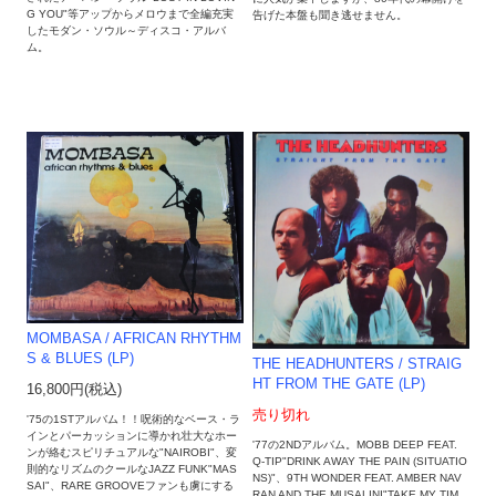
G YOU"等アップからメロウまで全編充実
告げた本盤も聞き逃せません。
したモダン・ソウル～ディスコ・アルバ
ム。
MOMBASA / AFRICAN RHYTHM
S & BLUES (LP)
THE HEADHUNTERS / STRAIG
HT FROM THE GATE (LP)
16,800円(税込)
売り切れ
'75の1STアルバム！！呪術的なベース・ラ
インとパーカッションに導かれ壮大なホー
'77の2NDアルバム。MOBB DEEP FEAT.
ンが絡むスピリチュアルな"NAIROBI"、変
Q-TIP"DRINK AWAY THE PAIN (SITUATIO
則的なリズムのクールなJAZZ FUNK"MAS
NS)"、9TH WONDER FEAT. AMBER NAV
SAI"、RARE GROOVEファンも虜にする
RAN AND THE MUSALINI"TAKE MY TIM