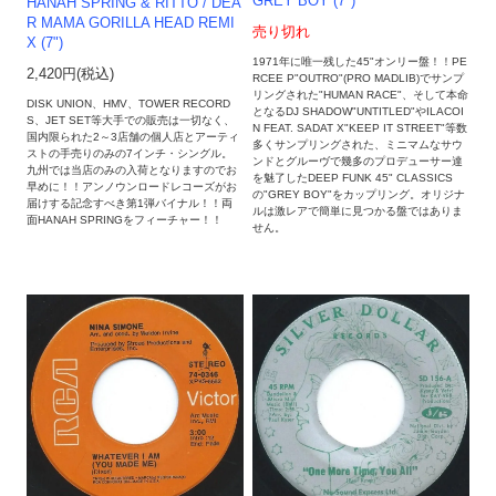
GREY BOY (7")
HANAH SPRING & RITTO / DEA
R MAMA GORILLA HEAD REMI
売り切れ
X (7")
1971年に唯一残した45"オンリー盤！！PE
2,420円(税込)
RCEE P"OUTRO"(PRO MADLIB)でサンプ
リングされた"HUMAN RACE"、そして本命
DISK UNION、HMV、TOWER RECORD
となるDJ SHADOW"UNTITLED"やILACOI
S、JET SET等大手での販売は一切なく、
N FEAT. SADAT X"KEEP IT STREET"等数
国内限られた2～3店舗の個人店とアーティ
多くサンプリングされた、ミニマムなサウ
ストの手売りのみの7インチ・シングル。
ンドとグルーヴで幾多のプロデューサー達
九州では当店のみの入荷となりますのでお
を魅了したDEEP FUNK 45" CLASSICS
早めに！！アンノウンロードレコーズがお
の"GREY BOY"をカップリング。オリジナ
届けする記念すべき第1弾バイナル！！両
ルは激レアで簡単に見つかる盤ではありま
面HANAH SPRINGをフィーチャー！！
せん。