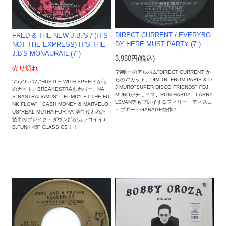
DIRECT CURRENT / EVERYBO
FRED & THE NEW J.B.'S / (IT'S
DY HERE MUST PARTY (7")
NOT THE EXPRESS) IT'S THE
J.B'S MONAURAIL (7")
3,980円(税込)
売り切れ
'79唯一のアルバム"DIRECT CURRENT"か
らの7"カット。DIMITRI FROM PARIS & D
'75アルバム"HUSTLE WITH SPEED"から
J MURO"SUPER DISCO FRIENDS"でDJ
のカット。BREAKESTRAもカバー、NA
MUROがチョイス、RON HARDY、LARRY
S"NASTRADAMUS"、EPMD"LET THE FU
LEVAN等もプレイするフィリー・ディスコ
NK FLOW"、CASH MONEY & MARVELO
～ブギー～GARAGE快作！
US"REAL MUTHA FOR YA"等で使われた
後半のブレイク・ダウン部がカッコイイJ.
B.FUNK 45" CLASSICS！！