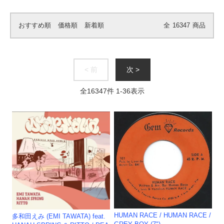
おすすめ順
価格順
新着順
全
16347
商品
< 前
次 >
全
16347
件
1
-
36
表示
HUMAN RACE / HUMAN RACE /
多和田えみ (EMI TAWATA) feat.