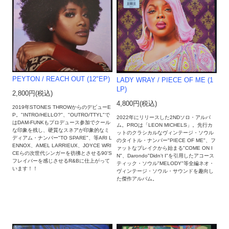
PEYTON / REACH OUT (12"EP)
LADY WRAY / PIECE OF ME (1
LP)
2,800円(税込)
4,800円(税込)
2019年STONES THROWからのデビューE
P。"INTRO/HELLO?"、"OUTRO/TTYL"で
2022年にリリースした2NDソロ・アルバ
はDAM-FUNKもプロデュース参加でクール
ム。PROは「LEON MICHELS」。先行カ
な印象を残し、硬質なスネアが印象的なミ
ットのクラシカルなヴィンテージ・ソウル
ディアム・ナンバー"TO SPARE"、等ARI L
のタイトル・ナンバー"PIECE OF ME"、フ
ENNOX、AMEL LARRIEUX、JOYCE WRI
ァットなブレイクから始まる"COME ON I
CEらの次世代シンガーを彷彿とさせる90'S
N"、Darondo"Didn't I"を引用したアコース
フレイバーを感じさせるR&Bに仕上がって
ティック・ソウル"MELODY"等全編ネオ・
います！！
ヴィンテージ・ソウル・サウンドを趣向し
た傑作アルバム。