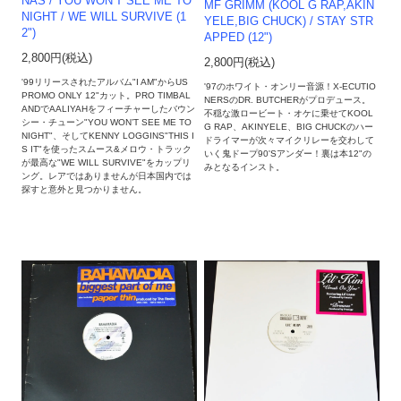
NAS / YOU WON’T SEE ME TO
MF GRIMM (KOOL G RAP,AKIN
NIGHT / WE WILL SURVIVE (1
YELE,BIG CHUCK) / STAY STR
2")
APPED (12")
2,800円(税込)
2,800円(税込)
'99リリースされたアルバム"I AM"からUS
'97のホワイト・オンリー音源！X-ECUTIO
PROMO ONLY 12"カット。PRO TIMBAL
NERSのDR. BUTCHERがプロデュース。
ANDでAALIYAHをフィーチャーしたバウン
不穏な激ロービート・オケに乗せてKOOL
シー・チューン"YOU WON’T SEE ME TO
G RAP、AKINYELE、BIG CHUCKのハー
NIGHT"、そしてKENNY LOGGINS"THIS I
ドライマーが次々マイクリレーを交わして
S IT"を使ったスムース&メロウ・トラック
いく鬼ドープ90'Sアンダー！裏は本12"の
が最高な"WE WILL SURVIVE"をカップリ
みとなるインスト。
ング。レアではありませんが日本国内では
探すと意外と見つかりません。