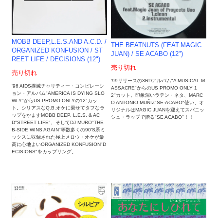
MOBB DEEP,L.E.S.AND A.C.D. /
THE BEATNUTS (FEAT.MAGIC
ORGANIZED KONFUSION / ST
JUAN) / SE ACABO (12")
REET LIFE / DECISIONS (12")
売り切れ
売り切れ
'99リリースの3RDアルバム"A MUSICAL M
'96 AIDS撲滅チャリティー・コンピレーシ
ASSACRE"からのUS PROMO ONLY 1
ョン・アルバム"AMERICA IS DYING SLO
2"カット。印象深いラテン・ネタ、MARC
WLY"からUS PROMO ONLYの12"カッ
O ANTONIO MUÑIZ"SE-ACABO"使い、オ
ト。シリアスなQ.B.オケに乗せてタフなラ
リジナルはMAGIC JUANを迎えてスパニッ
ップをかますMOBB DEEP, L.E.S. & AC
シュ・ラップで贈る"SE ACABO"！！
D"STREET LIFE"、そしてDJ MURO"THE
B-SIDE WINS AGAIN"等数多くの90'S系ミ
ックスに収録された極上メロウ・オケが最
高に心地よいORGANIZED KONFUSION"D
ECISIONS"をカップリング。