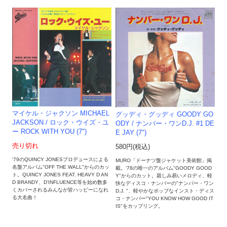
マイケル・ジャクソン MICHAEL
グッディ・グッディ GOODY GO
JACKSON / ロック・ウイズ・ユ
ODY / ナンバー・ワンD.J. #1 DE
ー ROCK WITH YOU (7")
E JAY (7")
売り切れ
580円(税込)
'79のQUINCY JONESプロデュースによる
MURO「ドーナツ盤ジャケット美術館」掲
名盤アルバム"OFF THE WALL"からのカッ
載。'78の唯一のアルバム"GOODY GOOD
ト。QUINCY JONES FEAT. HEAVY D AN
Y"からのカット。親しみ易いメロディ、軽
D BRANDY、D'INFLUENCE等を始め数多
快なディスコ・ナンバーの"ナンバー・ワン
くカバーされるみんなが皆ハッピーになれ
D.J. "、軽やかなポップなインスト・ディス
る大名曲！
コ・ナンバー"YOU KNOW HOW GOOD IT
IS"をカップリング。