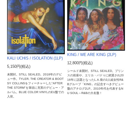
KING / WE ARE KING (2LP)
KALI UCHIS / ISOLATION (1LP)
12,800円(税込)
5,150円(税込)
シールド未開封。STILL SEALED。プリン
未開封。STILL SEALED。2018年のデビ
スの前座や、エリカ・バドゥに絶賛され20
ュー作。TYLER, THE CREATOR & BOOT
16年に話題となったL.A.発の3人組女性R&
SY COLLINSをフィーチャーした"AFTER
Bグループ「KING」の記念すべきデビュー
THE STORM"を筆頭に充実のデビュー・ア
盤のアナログ2LP。2010年代を代表するN
ルバム。BLUE COLOR VINYLのEU盤での
U SOUL～R&Bの大名盤！
入荷。