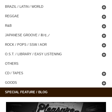
BRAZIL / LATIN / WORLD
REGGAE
R&B
JAPANESE GROOVE / 和モノ
ROCK / POPS / SSW / AOR
O.S.T. / LIBRARY / EASY LISTENING
OTHERS
CD / TAPES
GOODS
SPECIAL FEATURE / BLOG