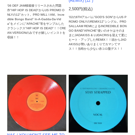
(REMIX) (12")
'06 DEF JAM移籍後リリースされた問題
2,500円(税込)
作"HIP HOP IS DEAD"からUS PROMO O
NLYの12"カット。PRO WILL I AM。Incre
'02の6THアルバム"GOD'S SON"からUS P
dible Bongo Band" In-A-Gadda-Da-Vid
ROMO ONLYのREMIX12"シングル。PRO
a"をメインに"APACHE"等をサンプルした
SALLAAM REMIによるINCREDIBLE BON
クラシックス"HIP HOP IS DEAD"！！CRE
GO BAND"APACHE"使いのオケはそのま
AN VERSIONのみですが嬉しいインストを
まにJADAKISS & LUDACRISを迎えて更に
収録！！
ヒート・アップしたREMIX！！頭からJAD
AKISSが勢いありまくりでカマシてマ
ス！！当時から少ない赤コロ盤デス！！