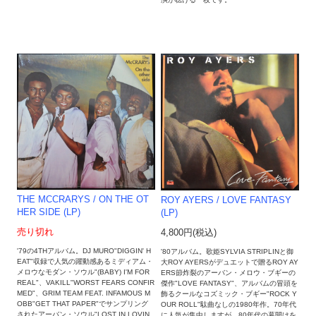
THE MCCRARYS ‎/ ON THE OT
ROY AYERS / LOVE FANTASY
HER SIDE (LP)
(LP)
売り切れ
4,800円(税込)
'79の4THアルバム。DJ MURO"DIGGIN' H
'80アルバム。歌姫SYLVIA STRIPLINと御
EAT"収録で人気の躍動感あるミディアム・
大ROY AYERSがデュエットで贈るROY AY
メロウなモダン・ソウル"(BABY) I'M FOR
ERS節炸裂のアーバン・メロウ・ブギーの
REAL"、VAKILL"WORST FEARS CONFIR
傑作"LOVE FANTASY"、アルバムの冒頭を
MED"、GRIM TEAM FEAT. INFAMOUS M
飾るクールなコズミック・ブギー"ROCK Y
OBB"GET THAT PAPER"でサンプリング
OUR ROLL"駄曲なしの1980年作。70年代
されたアーバン・ソウル"LOST IN LOVIN
に人気が集中しますが、80年代の幕開けを