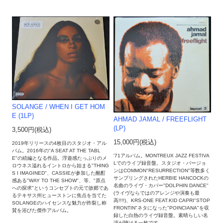
SOLANGE / WHEN I GET HOM
E (1LP)
AHMAD JAMAL / FREEFLIGHT
(LP)
3,500円(税込)
15,000円(税込)
2019年リリースの4枚目のスタジオ・アル
バム。2016年の"A SEAT AT THE TABL
'71アルバム。MONTREUX JAZZ FESTIVA
E"の続編となる作品。浮遊感たっぷりのメ
Lでのライブ録音盤。スタジオ・バージョ
ロウネス溢れるイントロから始まる"THING
ンはCOMMON"RESURRECTION"等数多く
S I IMAGINED"、CASSIEが参加した酩酊
サンプリングされたHERBIE HANCOCKの
感ある"WAY TO THE SHOW"、等、"原点
名曲のライヴ・カバー"DOLPHIN DANCE"
への探求"というコンセプトの元で故郷であ
(ライヴならではのアレンジや演奏も最
るテキサス州ヒューストンに焦点を当てた
高!!!!)、KRS-ONE FEAT.KID CAPRI"STOP
SOLANGEのハイセンスな魅力が炸裂し称
FRONTIN"ネタになった"POINCIANA"を収
賛を浴びた傑作アルバム。
録した白熱のライヴ録音盤。素晴らしい名
演が聴ける一枚です。