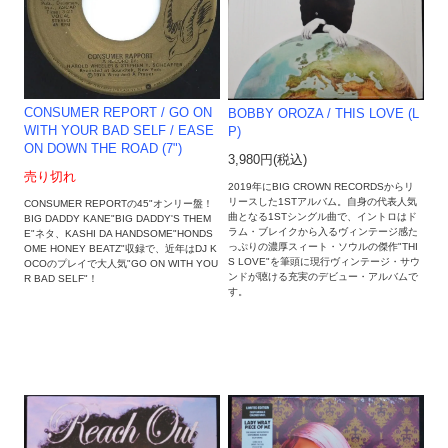
CONSUMER REPORT / GO ON
BOBBY OROZA / THIS LOVE (L
WITH YOUR BAD SELF / EASE
P)
ON DOWN THE ROAD (7")
3,980円(税込)
売り切れ
2019年にBIG CROWN RECORDSからリ
リースした1STアルバム。自身の代表人気
CONSUMER REPORTの45"オンリー盤！
曲となる1STシングル曲で、イントロはド
BIG DADDY KANE"BIG DADDY'S THEM
ラム・ブレイクから入るヴィンテージ感た
E"ネタ、KASHI DA HANDSOME"HONDS
っぷりの濃厚スィート・ソウルの傑作"THI
OME HONEY BEATZ"収録で、近年はDJ K
S LOVE"を筆頭に現行ヴィンテージ・サウ
OCOのプレイで大人気"GO ON WITH YOU
ンドが聴ける充実のデビュー・アルバムで
R BAD SELF"！
す。