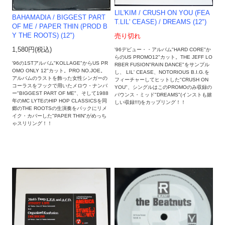
LIL'KIM / CRUSH ON YOU (FEA
BAHAMADIA / BIGGEST PART
T.LIL' CEASE) / DREAMS (12")
OF ME / PAPER THIN (PROD B
Y THE ROOTS) (12")
売り切れ
1,580円(税込)
'96デビュー・・アルバム"HARD CORE"か
らのUS PROMO12"カット。THE JEFF LO
'96の1STアルバム"KOLLAGE"からUS PR
RBER FUSION"RAIN DANCE"をサンプル
OMO ONLY 12"カット。PRO NO.JOE。
し、 LIL' CEASE、NOTORIOUS B.I.G.を
アルバムのラストを飾った女性シンガーの
フィーチャーしてヒットした"CRUSH ON
コーラスをフックで用いたメロウ・ナンバ
YOU"、シングルはこのPROMOのみ収録の
ー"BIGGEST PART OF ME"、そして1988
バウンス・ミッド"DREAMS"(インストも嬉
年のMC LYTEのHIP HOP CLASSICSを同
しい収録!!!)をカップリング！！
郷のTHE ROOTSの生演奏をバックにリメ
イク・カバーした"PAPER THIN"がめっち
ゃスリリング！！