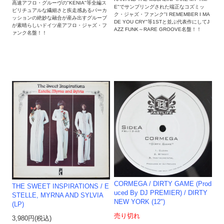
高速アフロ・グルーヴの"KENIA"等全編ス
E"でサンプリングされた端正なコズミッ
ピリチュアルな繊細さと疾走感あるパーカ
ク・ジャズ・ファンク"I REMEMBER I MA
ッションの絶妙な融合が産み出すグルーブ
DE YOU CRY"等1STと並ぶ代表作にしてJ
が素晴らしいドイツ産アフロ・ジャズ・フ
AZZ FUNK～RARE GROOVE名盤！！
ァンク名盤！！
CORMEGA / DIRTY GAME (Prod
THE SWEET INSPIRATIONS / E
uced By DJ PREMIER) / DIRTY
STELLE, MYRNA AND SYLVIA
NEW YORK (12")
(LP)
売り切れ
3,980円(税込)