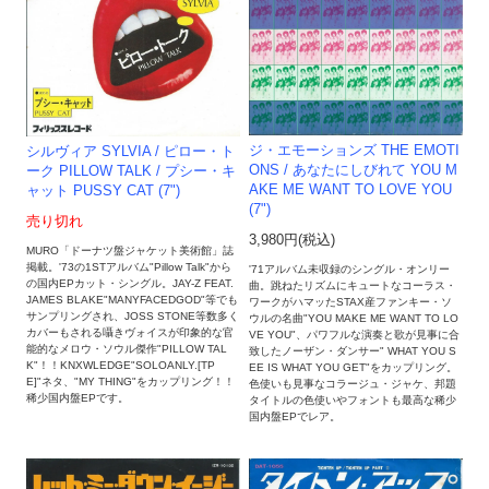
ジ・エモーションズ THE EMOTI
シルヴィア SYLVIA / ピロー・ト
ONS / あなたにしびれて YOU M
ーク PILLOW TALK / プシー・キ
AKE ME WANT TO LOVE YOU
ャット PUSSY CAT (7")
(7")
売り切れ
3,980円(税込)
MURO「ドーナツ盤ジャケット美術館」誌
掲載。'73の1STアルバム"Pillow Talk"から
'71アルバム未収録のシングル・オンリー
の国内EPカット・シングル。JAY-Z FEAT.
曲。跳ねたリズムにキュートなコーラス・
JAMES BLAKE"MANYFACEDGOD"等でも
ワークがハマッたSTAX産ファンキー・ソ
サンプリングされ、JOSS STONE等数多く
ウルの名曲"YOU MAKE ME WANT TO LO
カバーもされる囁きヴォイスが印象的な官
VE YOU"、パワフルな演奏と歌が見事に合
能的なメロウ・ソウル傑作"PILLOW TAL
致したノーザン・ダンサー" WHAT YOU S
K"！！KNXWLEDGE"SOLOANLY​.​[​TP
EE IS WHAT YOU GET"をカップリング。
E]"ネタ、"MY THING"をカップリング！！
色使いも見事なコラージュ・ジャケ、邦題
稀少国内盤EPです。
タイトルの色使いやフォントも最高な稀少
国内盤EPでレア。