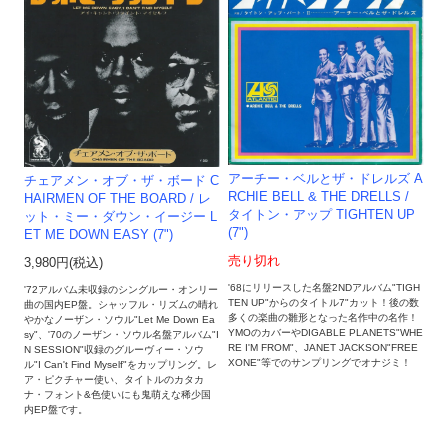
アーチー・ベルとザ・ドレルズ A
チェアメン・オブ・ザ・ボード C
RCHIE BELL & THE DRELLS /
HAIRMEN OF THE BOARD / レ
タイトン・アップ TIGHTEN UP
ット・ミー・ダウン・イージー L
(7")
ET ME DOWN EASY (7")
売り切れ
3,980円(税込)
'68にリリースした名盤2NDアルバム"TIGH
'72アルバム未収録のシングルー・オンリー
TEN UP"からのタイトル7"カット！後の数
曲の国内EP盤。シャッフル・リズムの晴れ
多くの楽曲の雛形となった名作中の名作！
やかなノーザン・ソウル"Let Me Down Ea
YMOのカバーやDIGABLE PLANETS"WHE
sy"、'70のノーザン・ソウル名盤アルバム"I
RE I'M FROM"、JANET JACKSON"FREE
N SESSION"収録のグルーヴィー・ソウ
XONE"等でのサンプリングでオナジミ！
ル"I Can't Find Myself"をカップリング。レ
ア・ピクチャー使い、タイトルのカタカ
ナ・フォント&色使いにも鬼萌えな稀少国
内EP盤です。